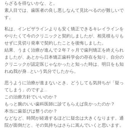
らざるを得ないかな、と。
素人目では、歯医者の良し悪しなんて見比べるのが難しいで
す。
私は、インビザラインよりも安く矯正できるキレイラインを
やりたくて今のクリニックと契約しましたが、相見積もりも
せずに見切り発車で契約したことを後悔しました。
結果、うまく治療が進んで２年７ヶ月で歯列矯正を終えられ
ましたが、あとから日本矯正歯科学会の存在を知り、自分の
クリニックが認定医じゃなかったと知った時は、明日をも知
れぬ我が身…という気分でしたから。
思うように治療が進まないとき、どうしても気持ちが「疑っ
てしまう」のですよ…
この治療方針でいいのか？
もっと腕のいい歯科医師に診てもらえば良かったのか？
本当に歯並びは整うのか？
などなど、時間が経過するほどに疑念は大きくなります。通
院が面倒だと、その気持ちはさらに嵩んでいくと思います。