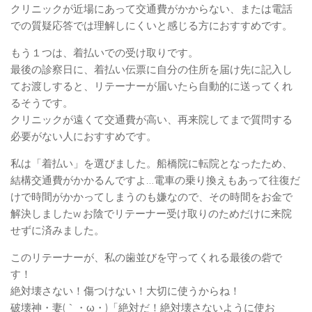
クリニックが近場にあって交通費がかからない、または電話
での質疑応答では理解しにくいと感じる方におすすめです。
もう１つは、着払いでの受け取りです。
最後の診察日に、着払い伝票に自分の住所を届け先に記入し
てお渡しすると、リテーナーが届いたら自動的に送ってくれ
るそうです。
クリニックが遠くて交通費が高い、再来院してまで質問する
必要がない人におすすめです。
私は「着払い」を選びました。船橋院に転院となったため、
結構交通費がかかるんですよ…電車の乗り換えもあって往復だ
けで時間がかかってしまうのも嫌なので、その時間をお金で
解決しましたw お陰でリテーナー受け取りのためだけに来院
せずに済みました。
このリテーナーが、私の歯並びを守ってくれる最後の砦で
す！
絶対壊さない！傷つけない！大切に使うからね！
破壊神・妻(｀・ω・)「絶対だ！絶対壊さないように使お