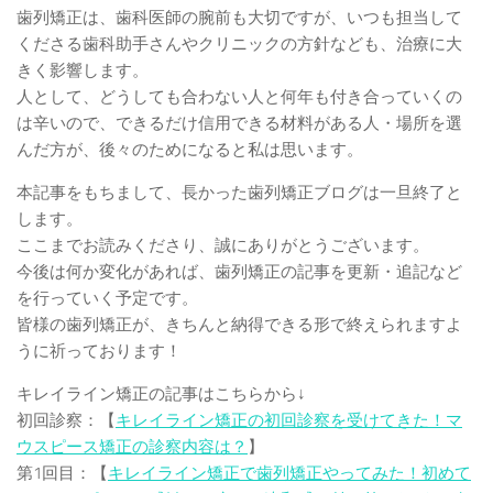
歯列矯正は、歯科医師の腕前も大切ですが、いつも担当して
くださる歯科助手さんやクリニックの方針なども、治療に大
きく影響します。
人として、どうしても合わない人と何年も付き合っていくの
は辛いので、できるだけ信用できる材料がある人・場所を選
んだ方が、後々のためになると私は思います。
本記事をもちまして、長かった歯列矯正ブログは一旦終了と
します。
ここまでお読みくださり、誠にありがとうございます。
今後は何か変化があれば、歯列矯正の記事を更新・追記など
を行っていく予定です。
皆様の歯列矯正が、きちんと納得できる形で終えられますよ
うに祈っております！
キレイライン矯正の記事はこちらから↓
初回診察：【
キレイライン矯正の初回診察を受けてきた！マ
ウスピース矯正の診察内容は？
】
第1回目：【
キレイライン矯正で歯列矯正やってみた！初めて