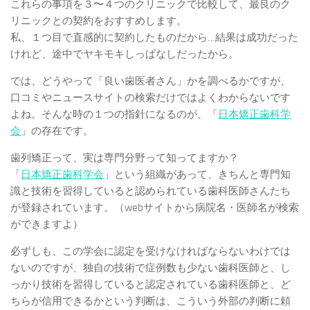
これらの事項を３〜４つのクリニックで比較して、最良のク
リニックとの契約をおすすめします。
私、１つ目で直感的に契約したものだから…結果は成功だった
けれど、途中でヤキモキしっぱなしだったから。
では、どうやって「良い歯医者さん」かを調べるかですが、
口コミやニュースサイトの検索だけではよくわからないです
よね。そんな時の１つの指針になるのが、「
日本矯正歯科学
会
」の存在です。
歯列矯正って、実は専門分野って知ってますか？
「
日本矯正歯科学会
」という組織があって、きちんと専門知
識と技術を習得していると認められている歯科医師さんたち
が登録されています。（webサイトから病院名・医師名が検索
ができますよ）
必ずしも、この学会に認定を受けなければならないわけでは
ないのですが、独自の技術で症例数も少ない歯科医師と、し
っかり技術を習得していると認定されている歯科医師と、ど
ちらが信用できるかという判断は、こういう外部の判断に頼