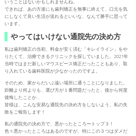
いうことはないかもしれませんね。
できれば、あの方達にも歯列矯正を無事に終えて、口元を気
にしなくて良い生活が送れるといいな、なんて勝手に思って
います。
やってはいけない通院先の決め方
私は歯列矯正の当初、料金が安く済む「キレイライン」をや
りたくて、治療できるクリニックを探していました。2021年
当時ではまだ新しいマウスピース矯正だったこともあり、取
り入れている歯科医院が少なかったのですよ。
そのため、家からだいぶ遠い場所に通うことになりました。
距離より何よりも、選び方が１番問題だったと、後から何度
後悔したことか…
皆様は、こんな安易な通院先の決め方をしないよう、私の失
敗をご報告します！
私の通院先の決め方で、悪かったところ〜トップ３！
色々悪かったところはあるのですが、特にこの３つはダメだ