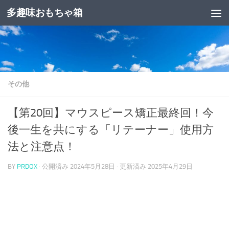
多趣味おもちゃ箱
コンテンツへスキップ
その他
【第20回】マウスピース矯正最終回！今
後一生を共にする「リテーナー」使用方
法と注意点！
BY
PRDOX
· 公開済み
2024年5月28日
· 更新済み
2025年4月29日