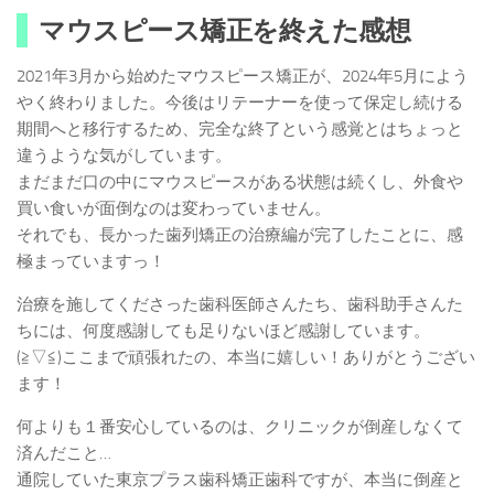
マウスピース矯正を終えた感想
2021年3月から始めたマウスピース矯正が、2024年5月によう
やく終わりました。今後はリテーナーを使って保定し続ける
期間へと移行するため、完全な終了という感覚とはちょっと
違うような気がしています。
まだまだ口の中にマウスピースがある状態は続くし、外食や
買い食いが面倒なのは変わっていません。
それでも、長かった歯列矯正の治療編が完了したことに、感
極まっていますっ！
治療を施してくださった歯科医師さんたち、歯科助手さんた
ちには、何度感謝しても足りないほど感謝しています。
(≧▽≦)ここまで頑張れたの、本当に嬉しい！ありがとうござい
ます！
何よりも１番安心しているのは、クリニックが倒産しなくて
済んだこと…
通院していた東京プラス歯科矯正歯科ですが、本当に倒産と