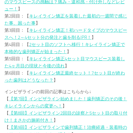
のマウスピースの感触は？痛み・違和感・付け外しなどレビ
ュー！
】
第2回目：【
キレイライン矯正を装着した最初の一週間で感じ
た事、困った事
】
第3回目：【
キレイライン矯正！初ハードタイプのマウスピー
スへ！2～4セット分の発注と歯を削るIPR！
】
第4回目：【
2セット目のソフトへ移行！キレイライン矯正で
本格的な歯列矯正が始まった！
】
第5回目：【
キレイライン矯正4セット目マウスピース装着し
た4ヶ月目の現状と今後の流れ
】
第6回目：【
キレイライン矯正最終セット！7セット目が終わ
った歯列はどうなった？
】
インビザラインの前回の記事はこちらから↓
【
【第7回】インビザライン始めました！歯列矯正のその後！
キレイラインからの変更へ！
】
【
【第8回】インビザライン2回目の診察と5セット目の取り付
け！まさかの施術付き！
】
【
【第9回】インビザラインで歯列矯正！治療経過・装着時の