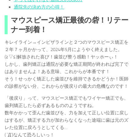
通院先の決め方の心得！
マウスピース矯正最後の砦！リテー
ナー到着！
キレイライン→インビザラインと２つのマウスピース矯正を
２年７ヶ月かかって、2024年5月にようやく終えました。
(≧▽≦)解放された喜び！歯並び整う感動！ヤッホーぃ！
しかし、歯列矯正は通院が必要な矯正期間が終われば完了で
はありませんよ！ある意味、これからが本番です！
そう！せっかく矯正した歯並びを維持できるかどうか！医師
の診察がない分、これからが後戻りの最大の危機なのです！
「後戻り」って、マウスピース矯正でもワイヤー矯正でも、
歯列矯正したら必ずあるもののようですね。
数年かかって歪んだ歯並びを、力を加えて正しい位置に戻し
はするが、矯正する力が加わらなくなった途端に歯は元のズ
レた位置に戻ろうとしてくる…
( ´Д`)なんて恐ろしいっ！