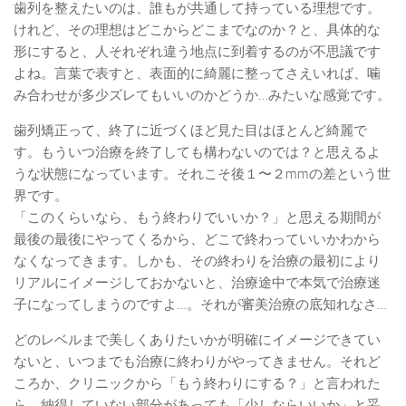
歯列を整えたいのは、誰もが共通して持っている理想です。
けれど、その理想はどこからどこまでなのか？と、具体的な
形にすると、人それぞれ違う地点に到着するのが不思議です
よね。言葉で表すと、表面的に綺麗に整ってさえいれば、噛
み合わせが多少ズレてもいいのかどうか…みたいな感覚です。
歯列矯正って、終了に近づくほど見た目はほとんど綺麗で
す。もういつ治療を終了しても構わないのでは？と思えるよ
うな状態になっています。それこそ後１〜２mmの差という世
界です。
「このくらいなら、もう終わりでいいか？」と思える期間が
最後の最後にやってくるから、どこで終わっていいかわから
なくなってきます。しかも、その終わりを治療の最初により
リアルにイメージしておかないと、治療途中で本気で治療迷
子になってしまうのですよ…。それが審美治療の底知れなさ…
どのレベルまで美しくありたいかが明確にイメージできてい
ないと、いつまでも治療に終わりがやってきません。それど
ころか、クリニックから「もう終わりにする？」と言われた
ら、納得していない部分があっても「少しならいいか」と妥