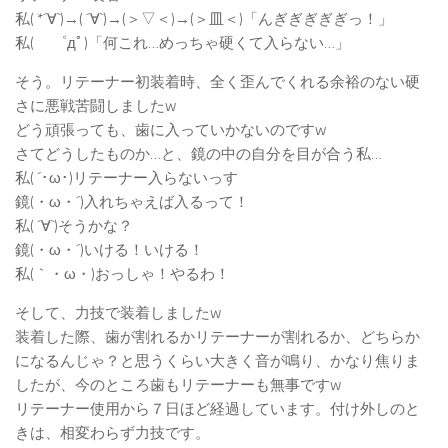
私( *´∀`)→( ´∀`)→(＞▽＜)→(＞皿＜)「んぎぎぎぎぎっ！」
私( ゜дﾟ)「何これ…めっちゃ硬くて入らない…」
そう。リテーナー初装着時、全く歪んでくれる余裕のない硬
さに悪戦苦闘しましたw
どう頑張っても、歯に入っていかないのですw
さてどうしたものか…と、鏡の中の自分を目が合う私…
私( ´･ω･)リテーナー入らないっす
鏡(・ω・´)入れちゃえば入るって！
私( ´∀`)そうかな？
鏡(・ω・´)いける！いける！
私(｀・ω・)おっしゃ！やるわ！
そして、力技で装着しましたw
装着した際、歯が割れるかリテーナーが割れるか、どちらか
になるんじゃ？と思うくらい大きく音が鳴り、かなり焦りま
したが、今のところ歯もリテーナーも無事ですw
リテーナー使用から７日ほど経過しています。付け外しのと
きは、相変わらず力技です。