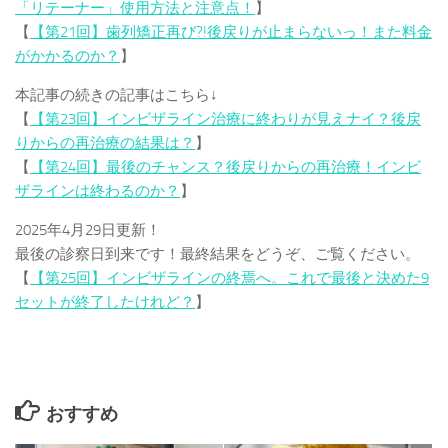
「リテーナー」使用方法と注意点！
】
【
【第21回】歯列矯正再び?!後戻りが止まらないっ！また料金
がかかるのか？
】
本記事の続きの記事はこちら↓
【
【第23回】インビザライン治療に終わりが見えナイ？後戻
りからの再治療の結果は？
】
【
【第24回】最後のチャンス？後戻りからの再治療！インビ
ザラインは終わるのか？
】
2025年4月29日更新！
最後の診察日到来です！最終結果をどうぞ、ご覧ください。
【
【第25回】インビザラインの終焉へ。これで最後と決めた9
セットが終了したけれど？
】
おすすめ