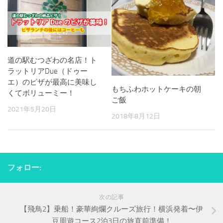
道の駅むつざわの名店！ト
ラットリアDue（ドゥー
エ）のピザが最高に美味し
もちふわホットケーキの朝
くてボリューミー！
ご飯
2021年5月20日
2018年8月12日
フォロー:
次の記事
【飛鳥2】乗船！豪華絢爛クルーズ旅行！横浜発着〜伊
豆周遊コース2泊3日の旅直前準備！