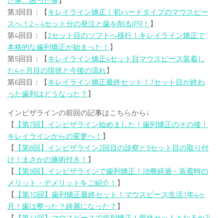
た事、困った事
】
第3回目：【
キレイライン矯正！初ハードタイプのマウスピー
スへ！2～4セット分の発注と歯を削るIPR！
】
第4回目：【
2セット目のソフトへ移行！キレイライン矯正で
本格的な歯列矯正が始まった！
】
第5回目：【
キレイライン矯正4セット目マウスピース装着し
た4ヶ月目の現状と今後の流れ
】
第6回目：【
キレイライン矯正最終セット！7セット目が終わ
った歯列はどうなった？
】
インビザラインの前回の記事はこちらから↓
【
【第7回】インビザライン始めました！歯列矯正のその後！
キレイラインからの変更へ！
】
【
【第8回】インビザライン2回目の診察と5セット目の取り付
け！まさかの施術付き！
】
【
【第9回】インビザラインで歯列矯正！治療経過・装着時の
メリット・デメリットをご紹介！
】
【
【第10回】歯列矯正最終セット！マウスピース生活1年4ヶ
月！歯は整った？綺麗になった？
】
【
【第11回】マウスピースで歯列矯正！最終セットとなるか?!