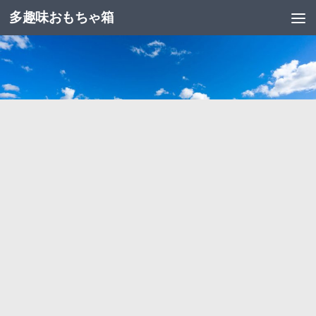
多趣味おもちゃ箱
コンテンツへスキップ