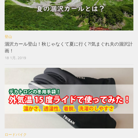
登山
涸沢カール登山！秋じゃなくて夏に行く?!気まぐれ夫の涸沢計
画！
18 1月, 2019
ロードバイク