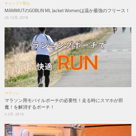
キャンプ
/
登山
MAMMUTのGOBLIN ML Jacket Womenは温か最強のフリース！
26 12月, 2018
マラソン
マラソン用モバイルポーチの必要性！走る時にスマホが邪
魔！を解消するポーチ！
4 2月, 2019