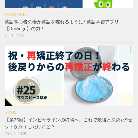
その他
/
旅行
英語初心者の妻が英語を喋れるように?!英語学習アプリ
【Doulingo】の力！
7 1月, 2024
その他
【第25回】インビザラインの終焉へ。これで最後と決めた9セ
ットが終了したけれど？
29 4月, 2025