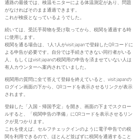
通路の最後では、検温モニターによる体温測定があり、問題
がなければそのまま通過できます。
これが検疫となっているようでした。
続いては、受託手荷物を受け取ってから、税関を通過する時
に使用します。
税関を通る場合は、1人1人がvisit japanで登録したQRコードに
よる申告が必要です。自分では手続きできない同行者がいる
人、もしくはvisit japanの税関用の申告を済ませていない人は
有人カウンターへ案内されていました。
税関用の質問に全て答えて登録を終えていると、visit japanの
ログイン画面の下から、QRコードを表示させるリンクが表示
されます。
登録した「入国・帰国予定」を開き、画面の下までスクロー
ルすると、「税関申告の準備」にQRコードを表示させるリン
クが見つかります。
これを使えば、セルフチェックインのように電子申告での税
関を利用できるので、ほとんど並ばずに税関を通過すること