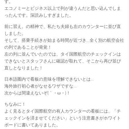
す。
エコノミーとビジネス以上で列が違うんだと思い込んでしま
ったんです。深読みしすぎました。
前に習え。の精神で、私たち夫婦も左のカウンターに並び直
しました。
そして、搭乗手続きが始まる時間が近づき…全く別の航空会社
の列であることが発覚！
左の列に並んでいたのでは、タイ国際航空のチェックインは
できないとスタッフさんに確認が取れて、そこから再び並び
直しとなりました！
日本語圏内で看板の意味を理解できないとは…
海外旅行初心者がなせるワザですな…
次からは間違えないぞ(｀・ω・)！
ちなみに！
よく見るとタイ国際航空の有人カウンターの看板には、「チ
ェックインを済ませてください」という注意書きがホワイト
ボードに書いてありました。