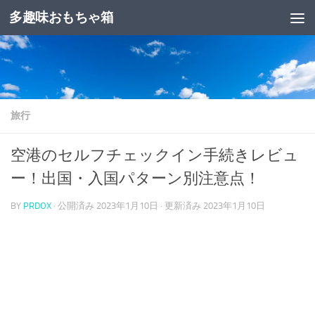
多趣味おもちゃ箱
コンテンツへスキップ
旅行
空港のセルフチェックイン手続きレビュ
ー！出国・入国パターン別注意点！
BY
PRDOX
· 公開済み
2023年1月10日
· 更新済み
2023年1月10日