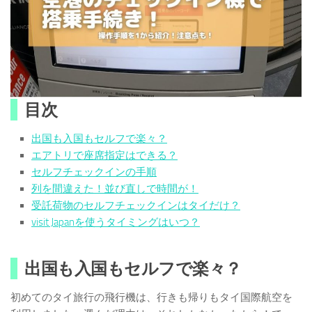
目次
出国も入国もセルフで楽々？
エアトリで座席指定はできる？
セルフチェックインの手順
列を間違えた！並び直しで時間が！
受託荷物のセルフチェックインはタイだけ？
visit Japanを使うタイミングはいつ？
出国も入国もセルフで楽々？
初めてのタイ旅行の飛行機は、行きも帰りもタイ国際航空を