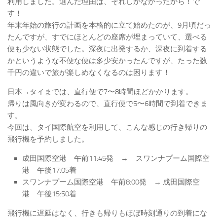
利用しました。選んだ理由は、それしかなかったから！で
す！
年末年始の旅行の計画を本格的に立て始めたのが、9月頃だっ
たんですが、すでにほとんどの座席が埋まっていて、選べる
便も少ない状態でした。深夜に出発するか、深夜に到着する
かというような不便な便は多少安かったんですが、たった数
千円の違いで旅が楽しめなくなるのは困ります！
日本→タイまでは、直行便で7〜8時間ほどかかります。
帰りは風向きが変わるので、直行便で5〜6時間で到着できま
す。
今回は、タイ国際航空を利用して、こんな感じの行き帰りの
飛行機を予約しました。
成田国際空港 午前11:45発 → スワンナプーム国際空
港 午後17:05着
スワンナプーム国際空港 午前8:00発 → 成田国際空
港 午後15:50着
飛行機に遅延はなく、行きも帰りもほぼ時刻通りの到着にな