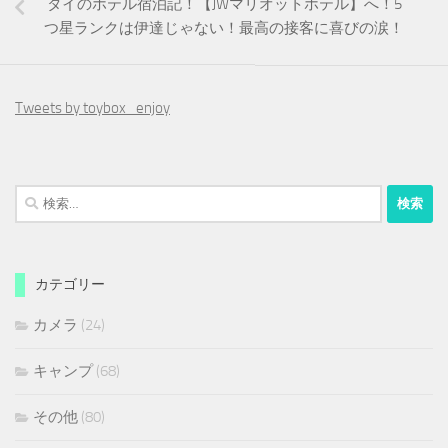
タイのホテル宿泊記！【JWマリオットホテル】へ！5
つ星ランクは伊達じゃない！最高の接客に喜びの涙！
Tweets by toybox_enjoy
検
索:
カテゴリー
カメラ
(24)
キャンプ
(68)
その他
(80)