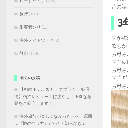
ロードバイク
(188)
昔の話
旅行
(106)
3
果実酒造り
(23)
夫が梅
海外ノマドワーク
(3)
飲むか
お母さ
登山
(163)
夫(*´
お母さ
夫( ﾟ
最近の投稿
お母さ
【相鉄ホテルズ ザ・スプラジール明
洞】宿泊レビュー！忖度なし！正直な感
想をご紹介します！
海外旅行が楽しくなかった人へ。原因
は『旅のやり方』だった?!知らなきゃ