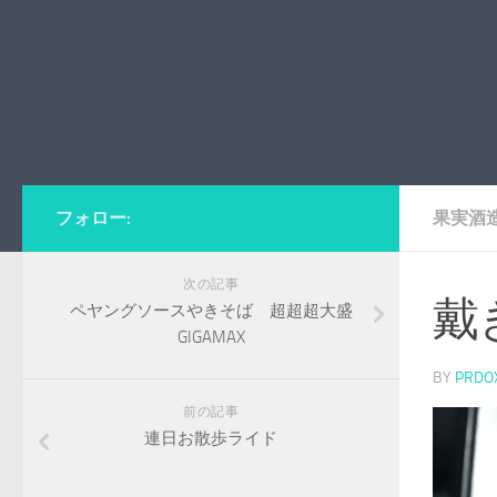
フォロー:
果実酒
次の記事
戴
ペヤングソースやきそば 超超超大盛
GIGAMAX
BY
PRDO
前の記事
連日お散歩ライド