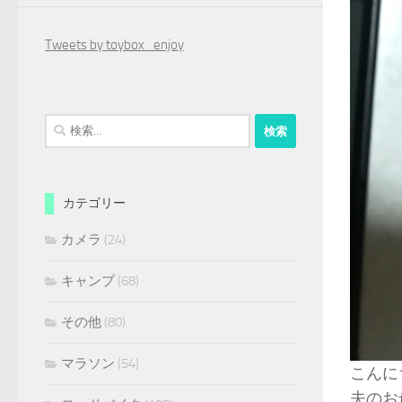
Tweets by toybox_enjoy
検
索:
カテゴリー
カメラ
(24)
キャンプ
(68)
その他
(80)
マラソン
(54)
こんにち
夫のお