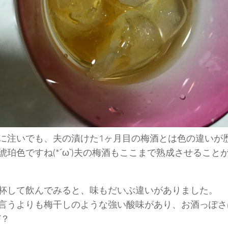
に注いでも、夫の漬けた1ヶ月目の梅酒とは色の違いが
琥珀色ですね(*´ω`)夫の梅酒もここまで熟成させること
杯して飲んでみると、味もだいぶ違いがありました。
言うよりも梅干しのような強い酸味があり、お酒っぽさは感
ぜ？