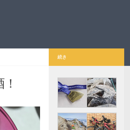
続き
酒！