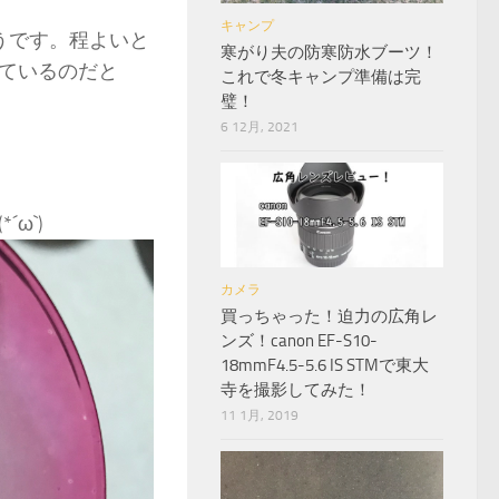
キャンプ
うです。程よいと
寒がり夫の防寒防水ブーツ！
ているのだと
これで冬キャンプ準備は完
璧！
6 12月, 2021
ω`)
カメラ
買っちゃった！迫力の広角レ
ンズ！canon EF-S10-
18mmF4.5-5.6 IS STMで東大
寺を撮影してみた！
11 1月, 2019