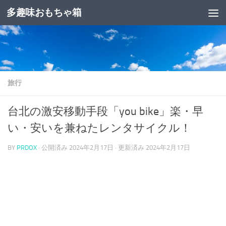
多趣味おもちゃ箱
コンテンツへスキップ
旅行
台北の激安移動手段「you bike」楽・早
い・安いを兼ねたレンタサイクル！
BY
PRDOX
· 公開済み
2024年2月17日
· 更新済み
2024年2月17日