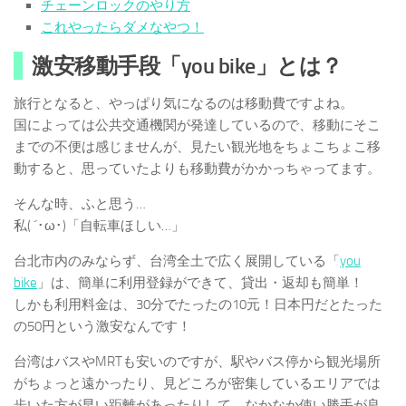
チェーンロックのやり方
これやったらダメなやつ！
激安移動手段「you bike」とは？
旅行となると、やっぱり気になるのは移動費ですよね。
国によっては公共交通機関が発達しているので、移動にそこ
までの不便は感じませんが、見たい観光地をちょこちょこ移
動すると、思っていたよりも移動費がかかっちゃってます。
そんな時、ふと思う…
私( ´･ω･)「自転車ほしい…」
台北市内のみならず、台湾全土で広く展開している「
you
bike
」は、簡単に利用登録ができて、貸出・返却も簡単！
しかも利用料金は、30分でたったの10元！日本円だとたった
の50円という激安なんです！
台湾はバスやMRTも安いのですが、駅やバス停から観光場所
がちょっと遠かったり、見どころが密集しているエリアでは
歩いた方が早い距離があったりして、なかなか使い勝手が良