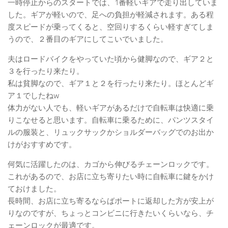
一時停止からのスタートでは、1番軽いギアで走り出していま
した。ギアが軽いので、足への負担が軽減されます。ある程
度スピードが乗ってくると、空回りするくらい軽すぎてしま
うので、２番目のギアにしてこいでいました。
夫はロードバイクをやっていた頃から健脚なので、ギア２と
３を行ったり来たり。
私は貧脚なので、ギア１と２を行ったり来たり。ほとんどギ
ア１でしたねw
体力がない人でも、軽いギアがあるだけで自転車は快適に乗
りこなせると思います。自転車に乗るために、パンツスタイ
ルの服装と、リュックサックかショルダーバッグでのお出か
けがおすすめです。
何気に活躍したのは、カゴから伸びるチェーンロックです。
これがあるので、お店に立ち寄りたい時に自転車に鍵をかけ
ておけました。
長時間、お店に立ち寄るならばポートに返却した方が安上が
りなのですが、ちょっとコンビニに行きたいくらいなら、チ
ェーンロックが最適です。