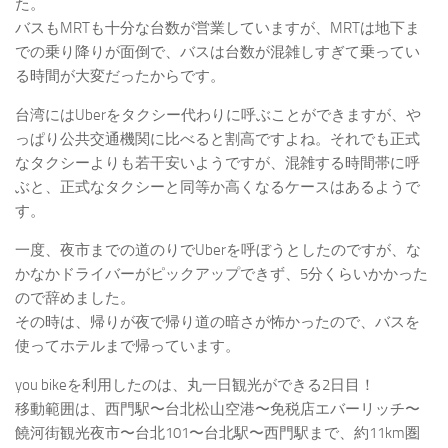
た。
バスもMRTも十分な台数が営業していますが、MRTは地下ま
での乗り降りが面倒で、バスは台数が混雑しすぎて乗ってい
る時間が大変だったからです。
台湾にはUberをタクシー代わりに呼ぶことができますが、や
っぱり公共交通機関に比べると割高ですよね。それでも正式
なタクシーよりも若干安いようですが、混雑する時間帯に呼
ぶと、正式なタクシーと同等か高くなるケースはあるようで
す。
一度、夜市までの道のりでUberを呼ぼうとしたのですが、な
かなかドライバーがピックアップできず、5分くらいかかった
ので辞めました。
その時は、帰りが夜で帰り道の暗さが怖かったので、バスを
使ってホテルまで帰っています。
you bikeを利用したのは、丸一日観光ができる2日目！
移動範囲は、西門駅〜台北松山空港〜免税店エバーリッチ〜
饒河街観光夜市〜台北101〜台北駅〜西門駅まで、約11km圏