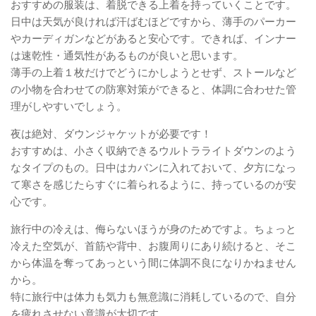
おすすめの服装は、着脱できる上着を持っていくことです。
日中は天気が良ければ汗ばむほどですから、薄手のパーカー
やカーディガンなどがあると安心です。できれば、インナー
は速乾性・通気性があるものが良いと思います。
薄手の上着１枚だけでどうにかしようとせず、ストールなど
の小物を合わせての防寒対策ができると、体調に合わせた管
理がしやすいでしょう。
夜は絶対、ダウンジャケットが必要です！
おすすめは、小さく収納できるウルトラライトダウンのよう
なタイプのもの。日中はカバンに入れておいて、夕方になっ
て寒さを感じたらすぐに着られるように、持っているのが安
心です。
旅行中の冷えは、侮らないほうが身のためですよ。ちょっと
冷えた空気が、首筋や背中、お腹周りにあり続けると、そこ
から体温を奪ってあっという間に体調不良になりかねません
から。
特に旅行中は体力も気力も無意識に消耗しているので、自分
を疲れさせない意識が大切です。