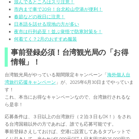
混んでるところはスリ注意！
市内まで車で20分！台北松山空港が便利！
春節などの祝日に注意！
日本語を話せる現地の方が多い
夜市は行列必至！並ぶ覚悟で防寒対策を！
何着てく？2月のおすすめ服装
事前登録必須！台湾観光局の「お得
情報」！
台湾観光局がやっている期間限定キャンペーン「
海外個人台
湾旅行応援キャンペーン
」が、2025年6月30日までやっていま
す！
これ、本当にお得なキャンペーンなので、台湾旅行されるな
ら是非！
応募条件は、３日以上の台湾旅行（２泊３日もOK！）をされ
る台湾国籍以外の方であれば、誰でも応募可能です。
事前登録さえしておけば、空港に設置してあるタブレットで
くじ引きして、当たれば5,000元GET！日本円で約25,000円で