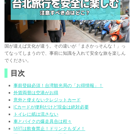
国が違えば文化が違う。その違いが「まさかっそんな！」っ
てなってしまうので、事前に知識を入れて安全な旅を楽しん
でください。
目次
事前登録必須！台湾観光局の「お得情報」！
外貨両替は空港がお得
意外と使えないクレジットカード
ICカードが便利だけど現金は絶対必要
トイレに紙は流さない
車とバイクの爆走具合は程々
MRTは飲食禁止！ドリンクもダメ！