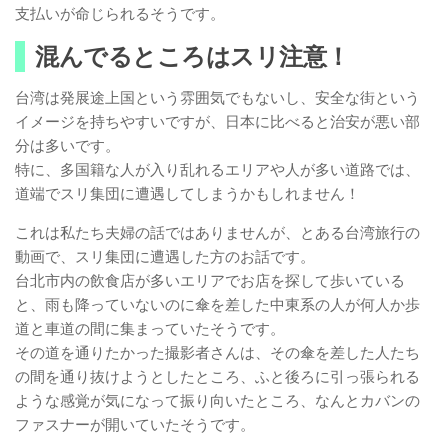
支払いが命じられるそうです。
混んでるところはスリ注意！
台湾は発展途上国という雰囲気でもないし、安全な街という
イメージを持ちやすいですが、日本に比べると治安が悪い部
分は多いです。
特に、多国籍な人が入り乱れるエリアや人が多い道路では、
道端でスリ集団に遭遇してしまうかもしれません！
これは私たち夫婦の話ではありませんが、とある台湾旅行の
動画で、スリ集団に遭遇した方のお話です。
台北市内の飲食店が多いエリアでお店を探して歩いている
と、雨も降っていないのに傘を差した中東系の人が何人か歩
道と車道の間に集まっていたそうです。
その道を通りたかった撮影者さんは、その傘を差した人たち
の間を通り抜けようとしたところ、ふと後ろに引っ張られる
ような感覚が気になって振り向いたところ、なんとカバンの
ファスナーが開いていたそうです。