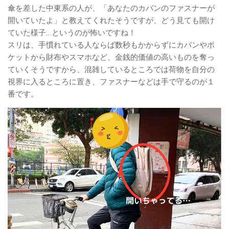
傘を差した中東系の人が、「あなたのカバンのファスナーが
開いていたよ」と教えてくれたそうですが、どう見ても開け
ていた様子…というのが怖いですね！
スリは、手慣れている人ならば数秒もかからずにカバンやポ
ケットから財布やスマホなど、金銭的価値の高いものを奪っ
ていくそうですから、混雑しているところでは荷物を自分の
視界に入るところに置き、ファスナーなどは手で守るのが１
番です。