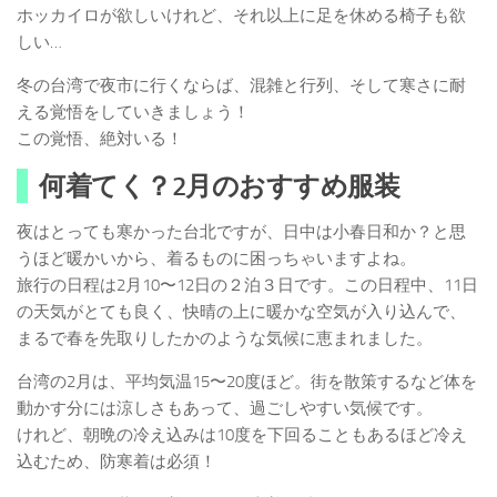
ホッカイロが欲しいけれど、それ以上に足を休める椅子も欲
しい…
冬の台湾で夜市に行くならば、混雑と行列、そして寒さに耐
える覚悟をしていきましょう！
この覚悟、絶対いる！
何着てく？2月のおすすめ服装
夜はとっても寒かった台北ですが、日中は小春日和か？と思
うほど暖かいから、着るものに困っちゃいますよね。
旅行の日程は2月10〜12日の２泊３日です。この日程中、11日
の天気がとても良く、快晴の上に暖かな空気が入り込んで、
まるで春を先取りしたかのような気候に恵まれました。
台湾の2月は、平均気温15〜20度ほど。街を散策するなど体を
動かす分には涼しさもあって、過ごしやすい気候です。
けれど、朝晩の冷え込みは10度を下回ることもあるほど冷え
込むため、防寒着は必須！