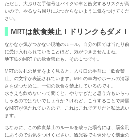
ただし、大ぶりな手信号はバイクや車と衝突するリスクが高
いので、やるなら周りにぶつからないように気をつけてくだ
さい。
MRTは飲食禁止！ドリンクもダメ！
なかなか気がつかない現地のルール。自分の国では当たり前
に受け入れられていることほど、気がつきませんよね。
地下鉄のMRTでの飲食禁止も、その１つです。
MRTの改札の足元をよく見ると、入り口の手前に「飲食禁
止」の文字が表記されています。MRTの車内やホームの清潔
さを保つために、一切の飲食を禁止しているのです。
水さえも飲めないって聞くと、やりすぎだと思う方もいらっ
しゃるのではないでしょうか？けれど、こうすることで綺麗
なMRTが保たれているので、これはこれでアリだと私は思い
ます。
ちなみに、この飲食禁止のルールを破った場合には、罰金刑
にあうのでお気をつけください。観光客でも例外なく罰金の