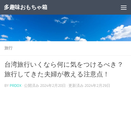
多趣味おもちゃ箱
コンテンツへスキップ
旅行
台湾旅行いくなら何に気をつけるべき？
旅行してきた夫婦が教える注意点！
BY
PRDOX
· 公開済み
2024年2月20日
· 更新済み
2024年2月29日