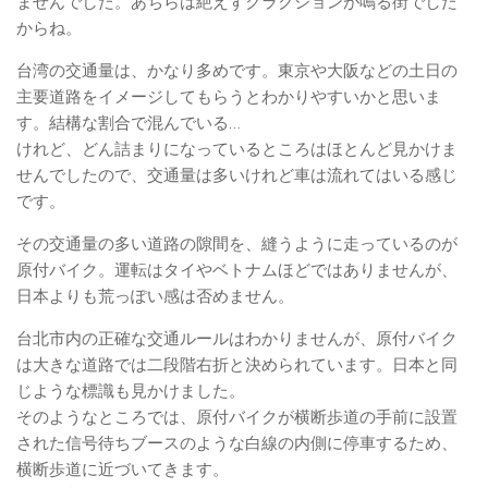
ませんでした。あちらは絶えずクラクションが鳴る街でした
からね。
台湾の交通量は、かなり多めです。東京や大阪などの土日の
主要道路をイメージしてもらうとわかりやすいかと思いま
す。結構な割合で混んでいる…
けれど、どん詰まりになっているところはほとんど見かけま
せんでしたので、交通量は多いけれど車は流れてはいる感じ
です。
その交通量の多い道路の隙間を、縫うように走っているのが
原付バイク。運転はタイやベトナムほどではありませんが、
日本よりも荒っぽい感は否めません。
台北市内の正確な交通ルールはわかりませんが、原付バイク
は大きな道路では二段階右折と決められています。日本と同
じような標識も見かけました。
そのようなところでは、原付バイクが横断歩道の手前に設置
された信号待ちブースのような白線の内側に停車するため、
横断歩道に近づいてきます。