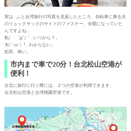
実は…ふと台湾旅行の写真を見返したところ、自転車に乗る夫
のリュックサックのサイドのファスナー、全開になっていた
んですよね…
私( ゜дﾟ)「…いつから？」
夫( ´･ω･)「…わからない」
犯罪、怖い。
市内まで車で20分！台北松山空港が
便利！
台北に旅行に行く際には、２つの空港が利用できます。
台北松山空港と台湾桃園空港です。