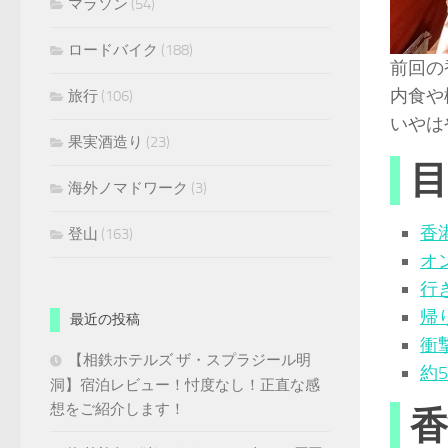
マラソン
(54)
ロードバイク
(188)
前回の
内食や
旅行
(106)
いやは
果実酒造り
(23)
目
海外ノマドワーク
(3)
香
登山
(163)
オ
行
帰
最近の投稿
衝
【相鉄ホテルズ ザ・スプラジール明
約
洞】宿泊レビュー！忖度なし！正直な感
想をご紹介します！
香