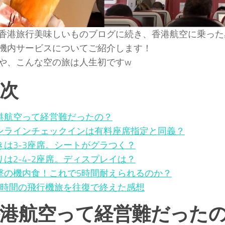
香港旅行美味しいものブログに続き、香港航空に乗った
機内サービスについてご紹介します！
や、こんな空の旅は人生初ですw
次
港航空って経営難だったの？
ンラインチェックインは有料座席指定と同義？
きは3-3座席。シートがグラつく？
りは2-4-2座席。ディスプレイは？
撃の機内食！これで5時間耐えられるのか？
5時間の飛行機旅を往復で終えた感想
港航空って経営難だった