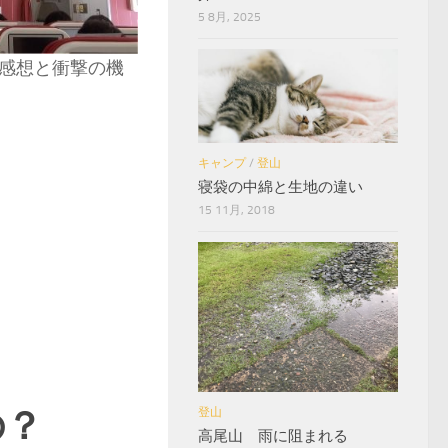
5 8月, 2025
感想と衝撃の機
キャンプ
/
登山
寝袋の中綿と生地の違い
15 11月, 2018
の？
登山
高尾山 雨に阻まれる