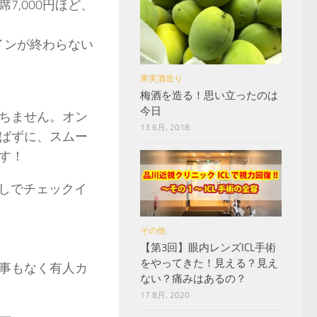
,000円ほど、
クインが終わらない
果実酒造り
梅酒を造る！思い立ったのは
今日
ちません。オン
13 6月, 2018
ばずに、スムー
す！
なしでチェックイ
その他
【第3回】眼内レンズICL手術
をやってきた！見える？見え
事もなく有人カ
ない？痛みはあるの？
17 8月, 2020