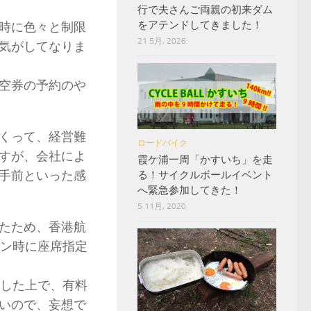
行で夫さんご両親の初来ダム
をアテンドしてきました！
時に色々と制限
21 5月, 2026
気がしてなりま
空券の予約のや
くって、経営難
ロードバイク
すが、会社によ
霞ケ浦一周「かすいち」を走
手前といった感
る！サイクルボールイベント
へ緊急参加してきた！
5 11月, 2020
たため、香港航
イン時に座席指定
絡した上で、有料
いので、妄想で