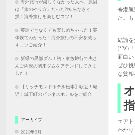
海外旅行が楽しくなかった人へ。原因
香港航
は『旅のやり方』だった?!知らなきゃ
損！海外旅行を楽しむコツ！
た。も
…
英語できなくても楽しめちゃった！実
体験でわかった！海外旅行の不安を減ら
結論を
すコツご紹介！
(*´
面白い
新緑の黒部ダム！初・家族旅行で夫さ
ぜひ挑
んご両親の初来ダムをアテンドしてきま
した！
な貧相
【リッチモンドホテル松本】駅近！城
近！城下町のビジネスホテルをご紹介
指
アーカイブ
エアト
わかり
2026年8月