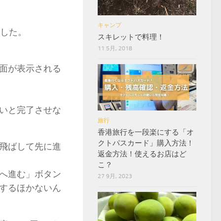
キャンプ
ました。
スキレットで料理！
11 5月, 2018
面が表示される
いと完了させな
旅行
香港旅行を一段楽にする「オ
クトパスカード」購入方法！
飛ばして先に進
返金方法！使えるお店はど
こ？
へ進む」ボタン
27 9月, 2023
するほかないん