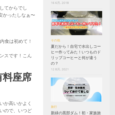
16 6月, 2018
してからでし
安かったしなぁ〜
その他
機内食は初めて！
夏だから！自宅で水出しコー
ヒー作ってみた！いつものド
ンスです！こん
リップコーヒーと何が違う
の？
12 8月, 2021
有料座席
いか高いかよく
旅行
いので、いつど
新緑の黒部ダム！初・家族旅