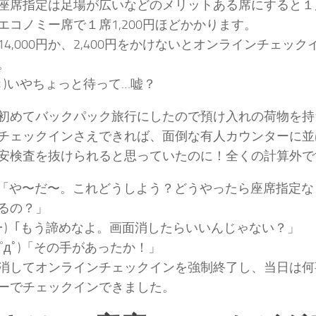
座席指定は足場が広いなどのメリットある席にすると１席7
エコノミー席で１席1,200円ほどかかります。
14,000円か、2,400円をかけないとオンラインチェッ
。
△＜)いやちょっと待って…嘘？
初めてバックパック旅行にしたので預け入れの荷物を持
チェックインさえできれば、面倒な有人カウンターに並
安検査を抜けられると思っていたのに！全くの計算外で
´Д`)「や〜だ〜。これどうしよう？どうやったら座席指定
るの？」
´･ω･)「もう諦めなよ。画面消したらいいんじゃない？」
゜дﾟ)「その手があったか！」
消してオンラインチェックインを強制終了し、当日は何
ーでチェックインできました。