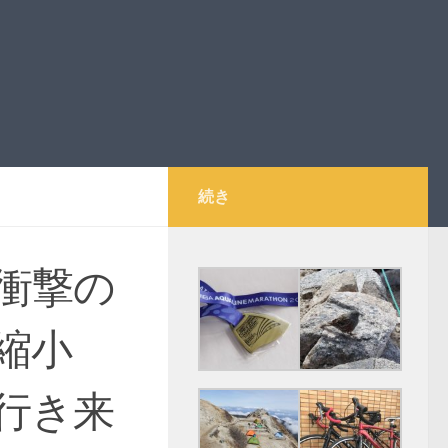
続き
衝撃の
縮小
行き来