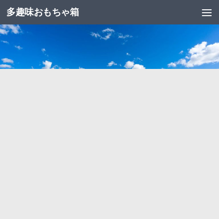
多趣味おもちゃ箱
コンテンツへスキップ