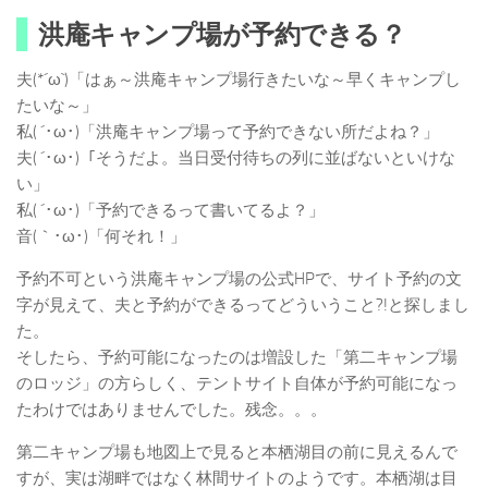
洪庵キャンプ場が予約できる？
夫(*´ω`)「はぁ～洪庵キャンプ場行きたいな～早くキャンプし
たいな～」
私( ´･ω･)「洪庵キャンプ場って予約できない所だよね？」
夫( ´･ω･)「そうだよ。当日受付待ちの列に並ばないといけな
い」
私( ´･ω･)「予約できるって書いてるよ？」
音(｀･ω･)「何それ！」
予約不可という洪庵キャンプ場の公式HPで、サイト予約の文
字が見えて、夫と予約ができるってどういうこと?!と探しまし
た。
そしたら、予約可能になったのは増設した「第二キャンプ場
のロッジ」の方らしく、テントサイト自体が予約可能になっ
たわけではありませんでした。残念。。。
第二キャンプ場も地図上で見ると本栖湖目の前に見えるんで
すが、実は湖畔ではなく林間サイトのようです。本栖湖は目