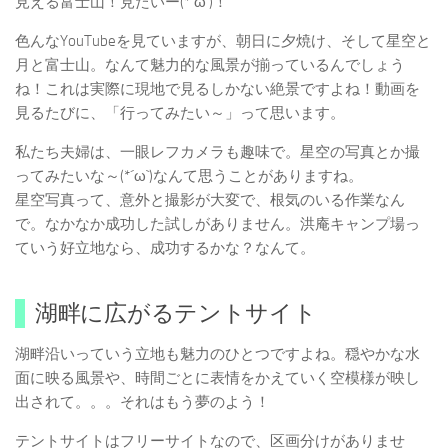
見える富士山！見たいー(*´ω`)！
色んなYouTubeを見ていますが、朝日に夕焼け、そして星空と
月と富士山。なんて魅力的な風景が揃っているんでしょう
ね！これは実際に現地で見るしかない絶景ですよね！動画を
見るたびに、「行ってみたい～」って思います。
私たち夫婦は、一眼レフカメラも趣味で。星空の写真とか撮
ってみたいな～(*´ω`)なんて思うことがありますね。
星空写真って、意外と撮影が大変で、根気のいる作業なん
で。なかなか成功した試しがありません。洪庵キャンプ場っ
ていう好立地なら、成功するかな？なんて。
湖畔に広がるテントサイト
湖畔沿いっていう立地も魅力のひとつですよね。穏やかな水
面に映る風景や、時間ごとに表情をかえていく空模様が映し
出されて。。。それはもう夢のよう！
テントサイトはフリーサイトなので、区画分けがありませ