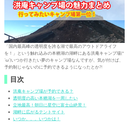
「国内最高峰の透明度を誇る湖で最高のアウトドアライフ
を！」という触れ込みの本栖湖の湖畔にある洪庵キャンプ場(*
´ω`)いつか行きたい夢のキャンプ場なんですが、気が付けば、
予約制じゃないのに予約できるようになったとか?!
目次
洪庵キャンプ場が予約できる？
透明度の高い本栖湖を一周したい
立地最高！朝日に星空に富士山絶景！
湖畔に広がるテントサイト
いつか。。。いつかは！