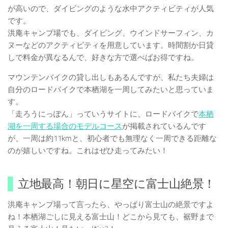
が高いので、ダイビングのような水中アクティビティが人気
です。
洪庵キャンプ場でも、ダイビング、ウインドサーフィン、カ
ヌーなどのアクティビティを用意しています。時間割か日貸
しで料金が異なるんで、好きな方で選べばお得ですね。
マウンテンバイクの貸し出しもあるんですが、私たち夫婦は
自分のロードバイクで本栖湖を一周してみたいと思っていま
す。
「走ろうにっぽん」っていうサイトに、ロードバイクで
本栖
湖を一周する場合のモデルコース
が掲載されているんです
が、一周は約11kmと、初心者でも無理なく一周できる距離な
のが嬉しいですね。これはぜひ走ってみたい！
立地最高！朝日に星空に富士山絶景！
洪庵キャンプ場って言ったら、やっぱり富士山の絶景ですよ
ね！本栖湖ごしに見える富士山！どこから見ても、裾野まで