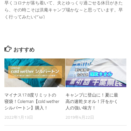
早くコロナが落ち着いて、夫とゆっくり過ごせる休日がきた
ら、その時こそは洪庵キャンプ場かな～と思っています。早
く行ってみたい(*´ω`)
おすすめ
マイナス17.8度リミットの
キャンプに登山に！夏に最
寝袋！Coleman【cold wether
高の速乾タオル！汗をかく
シルバートン】購入！
人の強い味方！
2022年1月13日
2019年4月22日