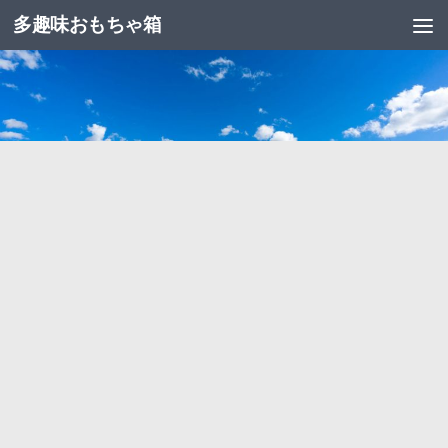
多趣味おもちゃ箱
コンテンツへスキップ