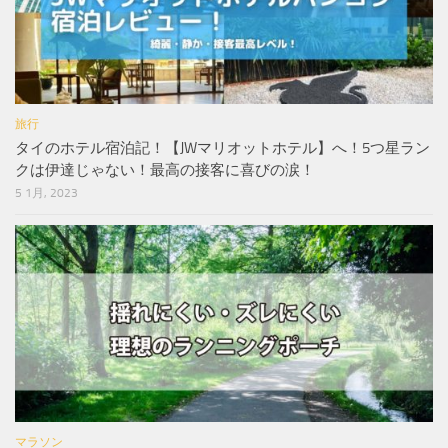
旅行
タイのホテル宿泊記！【JWマリオットホテル】へ！5つ星ラン
クは伊達じゃない！最高の接客に喜びの涙！
5 1月, 2023
マラソン