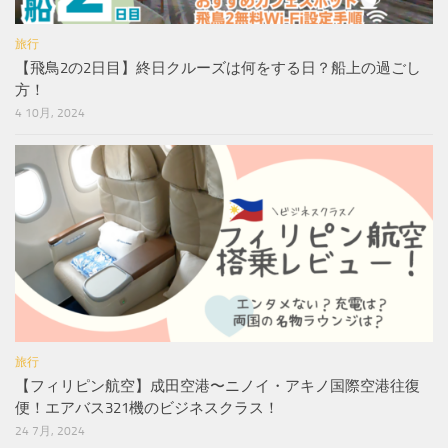
旅行
【飛鳥2の2日目】終日クルーズは何をする日？船上の過ごし
方！
4 10月, 2024
旅行
【フィリピン航空】成田空港〜ニノイ・アキノ国際空港往復
便！エアバス321機のビジネスクラス！
24 7月, 2024