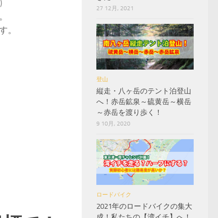
)
27 12月, 2021
。
す。
登山
縦走・八ヶ岳のテント泊登山
へ！赤岳鉱泉～硫黄岳～横岳
～赤岳を渡り歩く！
9 10月, 2020
ロードバイク
2021年のロードバイクの集大
成！私たちの【湾イチ】へ！