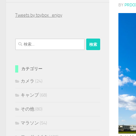
BY
PRDO
Tweets by toybox_enjoy
検
索:
カテゴリー
カメラ
(24)
キャンプ
(68)
その他
(80)
マラソン
(54)