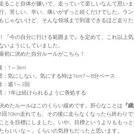
走ること自体が嫌いで、走っていて楽しいなんて思いま
行。苦しい、辛い、痛いがずっと続くだけでした。ラン
もじゃないけど、そんな領域まで到達できるほど走りた
！『今の自分に行ける範囲まで』を定めて、これ以上気
ないようにしていました。
最初に決めた自分ルールがこちら！
離：1～3km
間：気にしない。気にする時は1km7～8分ペース
数：週1～2回
間：1年は続けられるように善処する
決めたルールはこのくらい緩めです。肝心なことは
『継
1回10km走れても、その後に走らなくなったら終わり
ことを目標にしました。いや、目標というよりももっと
たらいいな～」くらいの気持ちだったと思います。