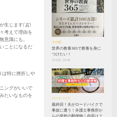
じます(´Д`)
々考えて理由を
無意識にも。
その他
いことになるだ
世界の教養365で教養を身に
つけたい！
10 9月, 2018
りは特に挫折しや
ニングがいいで
みたいなものを
ロードバイク
最終回！夫がロードバイクで
事故に遭う！弁護士事務所か
らの突然の郵便物！内容は？