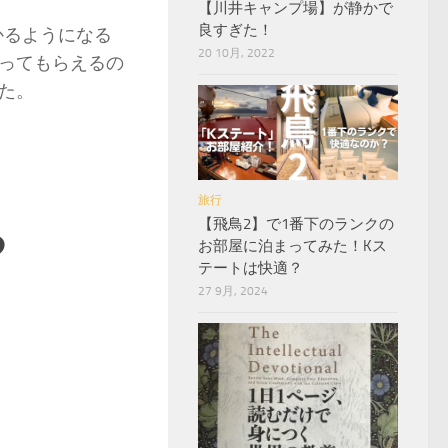
【川井キャンプ場】が静かで
良すぎた！
かるようになる
20 10月, 2022
ってもらえるの
た。
旅行
【飛鳥2】で1番下のランクの
る
お部屋に泊まってみた！Kス
テートは快適？
27 9月, 2024