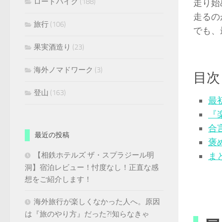
ロードバイク
(188)
走り始
走るの
旅行
(106)
でも、
果実酒造り
(23)
海外ノマドワーク
(3)
目次
登山
(163)
最
『
合
最近の投稿
褒
【相鉄ホテルズ ザ・スプラジール明
ま
洞】宿泊レビュー！忖度なし！正直な感
想をご紹介します！
海外旅行が楽しくなかった人へ。原因
は『旅のやり方』だった?!知らなきゃ