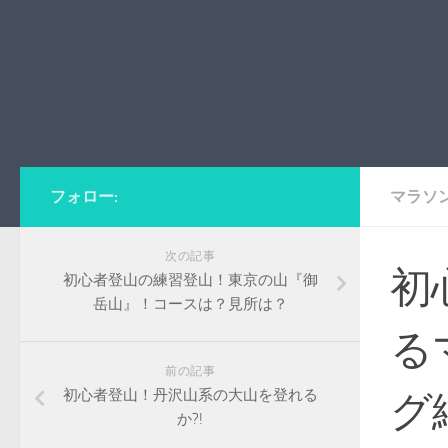
フォロー:
マラソ
次の記事
初
初心者登山の練習登山！東京の山『御
岳山』！コースは？見所は？
る
前の記事
初心者登山！丹沢山系の大山を登れる
グ
か?!