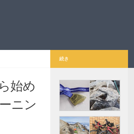
続き
ら始め
ーニン