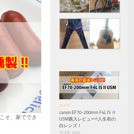
カメラ
canon EF70-200mm F4L IS Ⅱ
こそ、家ででき
USM購入レビュー!!人生初の
白レンズ！
15 5月, 2020