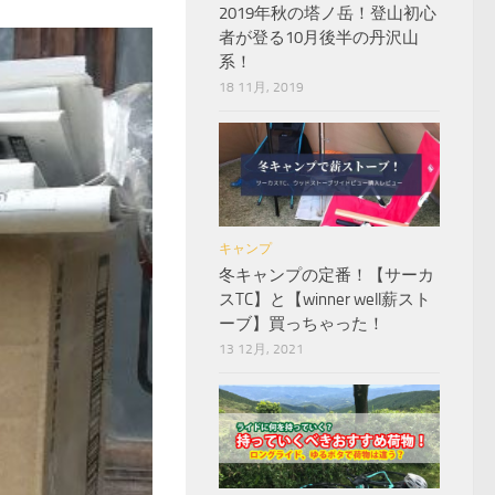
2019年秋の塔ノ岳！登山初心
者が登る10月後半の丹沢山
系！
18 11月, 2019
キャンプ
冬キャンプの定番！【サーカ
スTC】と【winner well薪スト
ーブ】買っちゃった！
13 12月, 2021