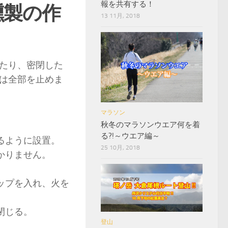
報を共有する！
燻製の作
13 11月, 2018
たり、密閉した
は全部を止めま
マラソン
秋冬のマラソンウエア何を着
る?!～ウエア編～
るように設置。
25 10月, 2018
かりません。
ップを入れ、火を
閉じる。
登山