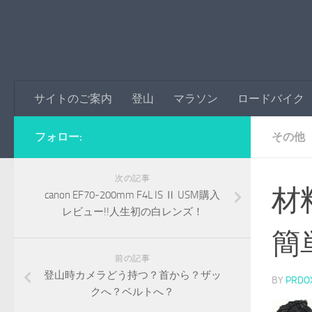
サイトのご案内
登山
マラソン
ロードバイク
フォロー:
その他
次の記事
材
canon EF70-200mm F4L IS Ⅱ USM購入
レビュー!!人生初の白レンズ！
簡
前の記事
登山時カメラどう持つ？首から？ザッ
BY
PRDO
クへ？ベルトへ？