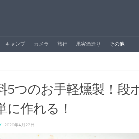
キャンプ
カメラ
旅行
果実酒造り
その他
料5つのお手軽燻製！段
単に作れる！
X
·
2020年4月22日