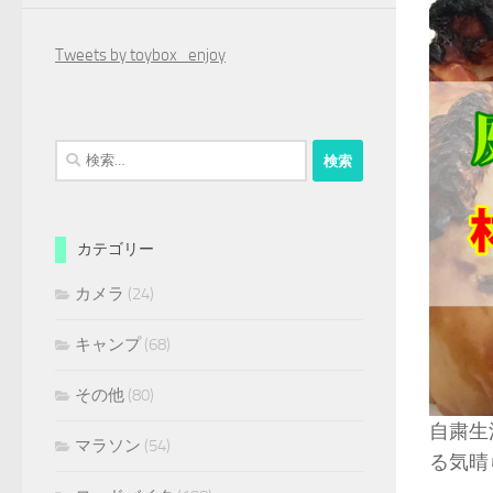
Tweets by toybox_enjoy
検
索:
カテゴリー
カメラ
(24)
キャンプ
(68)
その他
(80)
自粛生
マラソン
(54)
る気晴