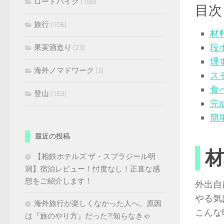
ロードバイク
(188)
目次
旅行
(106)
材
段
果実酒造り
(23)
燻
海外ノマドワーク
(3)
ス
食
登山
(163)
完
簡
最近の投稿
材
【相鉄ホテルズ ザ・スプラジール明
洞】宿泊レビュー！忖度なし！正直な感
想をご紹介します！
外出自
やる気
海外旅行が楽しくなかった人へ。原因
こんな
は『旅のやり方』だった?!知らなきゃ