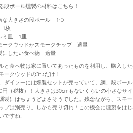
る段ボール燻製の材料はこちら！
当な大きさの段ボール 1つ
 1枚
ルミ皿 1皿
モークウッドかスモークチップ 適量
製にしたい食べ物 適量
ルと食べ物は家に置いてあったものを利用し、購入した
モークウッドの3つだけ！
、ダイソーには燻製セットが売っていて、網、段ボール
00円（税抜）！大きさは30cmもないくらいの小さなサ
燻製にはちょうどよさそうでした。残念ながら、スモー
ップは別売り。しかも売り切れ！この機会に燻製をはじ
いですね。