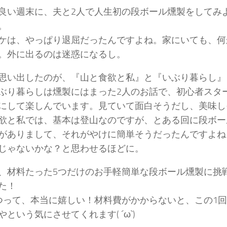
良い週末に、夫と2人で人生初の段ボール燻製をしてみ
。
ケは、やっぱり退屈だったんですよね。家にいても、何
。外に出るのは迷惑になるし。
思い出したのが、『山と食欲と私』と『いぶり暮らし』
ぶり暮らしは燻製にはまった2人のお話で、初心者スタ
にして楽しんでいます。見ていて面白そうだし、美味しそうで
欲と私では、基本は登山なのですが、とある回に段ボー
がありまして、それがやけに簡単そうだったんですよね
じゃないかな？と思わせるほどに。
、材料たった5つだけのお手軽簡単な段ボール燻製に挑
た！
つって、本当に嬉しい！材料費がかからないと、この1
やという気にさせてくれます( ´ω`)