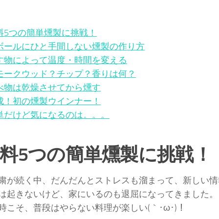
料5つの簡単燻製に挑戦！
ボールにひと手間しない燻製の作り方
す物によって温度・時間を変える
モークウッド？チップ？香りは何？
べ物は乾燥させてから燻す
成！初の燻製ウインナー！
単だけど気になるのは。。。
料5つの簡単燻製に挑戦！
粛が続く中、だんだんとストレスも溜まって、新しい情
は起きないけど、家にいるのも退屈になってきました。
時こそ、普段はやらない料理が楽しい(｀･ω･)！