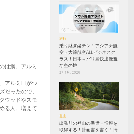
旅行
乗り継ぎ楽チン！アシアナ航
空→大韓航空ALLビジネスク
ラス！日本→バリ島快適優雅
な空の旅
のは網、アルミ
27 1月, 2026
、アルミ皿がつ
イズだったので、
クウッドやスモ
める人、増えて
登山
出発前の登山の準備＝情報を
取得する！計画書を書く！情