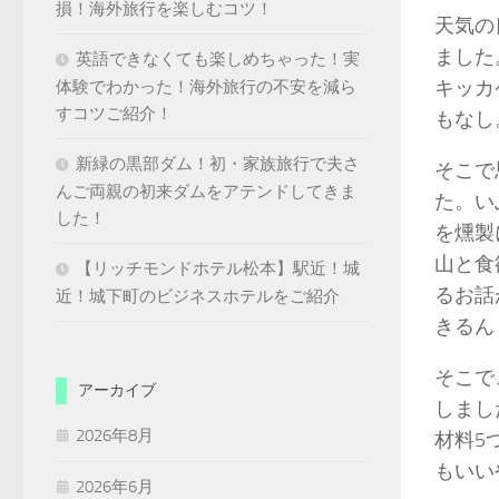
損！海外旅行を楽しむコツ！
天気の
ました
英語できなくても楽しめちゃった！実
キッカ
体験でわかった！海外旅行の不安を減ら
すコツご紹介！
もなし
新緑の黒部ダム！初・家族旅行で夫さ
そこで
んご両親の初来ダムをアテンドしてきま
た。い
した！
を燻製
山と食
【リッチモンドホテル松本】駅近！城
るお話
近！城下町のビジネスホテルをご紹介
きるん
そこで
アーカイブ
しまし
2026年8月
材料5
もいい
2026年6月