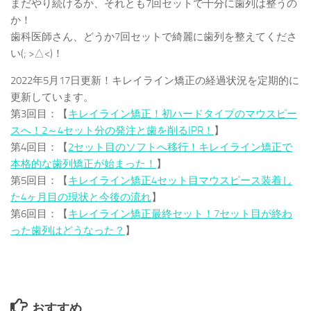
まだやり続けるか、それとも7回セットで十分に歯列は整うの
か！
歯科医師さん、どうか7回セットで綺麗に歯列を整えてくださ
い(; >△<)！
2022年5月17日更新！キレイライン矯正の経過状況を定期的に
更新しています。
第3回目：【
キレイライン矯正！初ハードタイプのマウスピー
スへ！2～4セット分の発注と歯を削るIPR！
】
第4回目：【
2セット目のソフトへ移行！キレイライン矯正で
本格的な歯列矯正が始まった！
】
第5回目：【
キレイライン矯正4セット目マウスピース装着し
た4ヶ月目の現状と今後の流れ
】
第6回目：【
キレイライン矯正最終セット！7セット目が終わ
った歯列はどうなった？
】
おすすめ