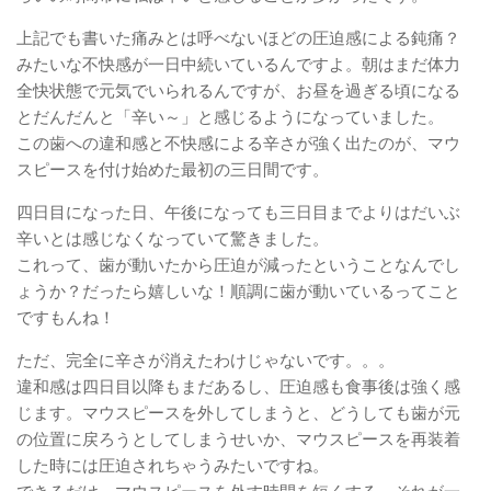
上記でも書いた痛みとは呼べないほどの圧迫感による鈍痛？
みたいな不快感が一日中続いているんですよ。朝はまだ体力
全快状態で元気でいられるんですが、お昼を過ぎる頃になる
とだんだんと「辛い～」と感じるようになっていました。
この歯への違和感と不快感による辛さが強く出たのが、マウ
スピースを付け始めた最初の三日間です。
四日目になった日、午後になっても三日目までよりはだいぶ
辛いとは感じなくなっていて驚きました。
これって、歯が動いたから圧迫が減ったということなんでし
ょうか？だったら嬉しいな！順調に歯が動いているってこと
ですもんね！
ただ、完全に辛さが消えたわけじゃないです。。。
違和感は四日目以降もまだあるし、圧迫感も食事後は強く感
じます。マウスピースを外してしまうと、どうしても歯が元
の位置に戻ろうとしてしまうせいか、マウスピースを再装着
した時には圧迫されちゃうみたいですね。