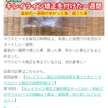
マウスピースを毎日22時間以上、装着した状態での生活がス
タートした一週間。
最初の一週間で感じた事、困った事、辛かった事などをまと
めました。
マウスピース矯正を考えている人は、ぜひ参考に！
以前の記事はこちらから。
初回診察：【
キレイライン矯正の初回診察を受けてきた！マ
ウスピース矯正の診察内容は？
】
第1回目：【
キレイライン矯正で歯列矯正やってみた！初めて
のマウスピースの感触は？痛み・違和感・付け外しなどレビ
ュー！
】