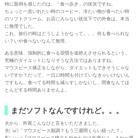
特に面倒を感じたのは、「食べ歩き」の状況ですね。
ちょっと一息いれたい時のコーヒー。冷たい物が食べたい時
のソフトクリーム。お店に入らない状況下での外食は、本当
に無理でした。
これ、旅行の時はどうしようかなって。。。何も食べられな
い？いや食べないなんて無理。
ある意味、強制的に食べる習慣を途絶えさせられるという、
究極のダイエットになりそうな方法ではありますね。
マウスピース矯正をしながら、ダイエットもできそうじゃな
いですか？だって、一日22時間も付けていなきゃいけないん
ですもん。食べてる時間も減らすしかないし、間食なんてほ
とんどする時間ありませんよ。
まだソフトなんですけれど。。。
夫から、昨夜こんなひと言をいただきました。
夫( ´ω`)「マウスピース順調？もう三週間くらい経った？」
私( ´･ω･)「マウスピース矯正を始めたのは先週だよ。まだ一週