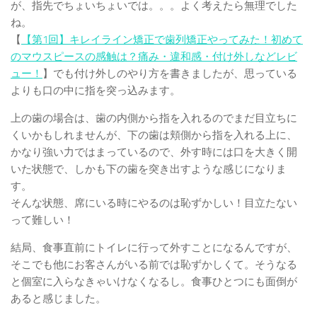
が、指先でちょいちょいでは。。。よく考えたら無理でした
ね。
【
【第1回】キレイライン矯正で歯列矯正やってみた！初めて
のマウスピースの感触は？痛み・違和感・付け外しなどレビ
ュー！
】でも付け外しのやり方を書きましたが、思っている
よりも口の中に指を突っ込みます。
上の歯の場合は、歯の内側から指を入れるのでまだ目立ちに
くいかもしれませんが、下の歯は頬側から指を入れる上に、
かなり強い力ではまっているので、外す時には口を大きく開
いた状態で、しかも下の歯を突き出すような感じになりま
す。
そんな状態、席にいる時にやるのは恥ずかしい！目立たない
って難しい！
結局、食事直前にトイレに行って外すことになるんですが、
そこでも他にお客さんがいる前では恥ずかしくて。そうなる
と個室に入らなきゃいけなくなるし。食事ひとつにも面倒が
あると感じました。