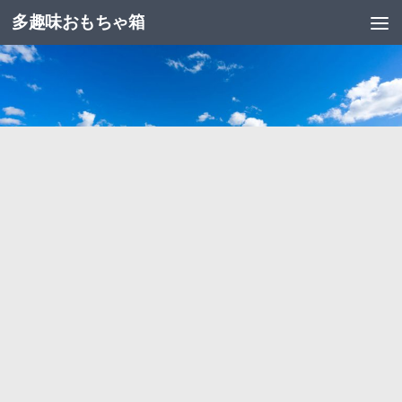
多趣味おもちゃ箱
コンテンツへスキップ