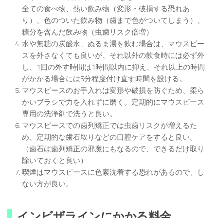
全ての食べ物、熱い飲み物（変形・破損する恐れあ
り）、色のついた飲み物（歯まで色がついてしまう）、
糖分を含んだ飲み物（虫歯リスク倍増）
水や無糖の炭酸水、ぬるま湯を飲む場合は、マウスピー
スを外さなくても良いが、それ以外の飲食時には必ず外
し、1回の外す時間は1時間以内に抑え、それ以上の時間
がかかる場合には5分程度付け直す時間を設ける。
マウスピースのお手入れは変形や破損を防ぐため、柔ら
かいブラシで力を入れずに磨く。定期的にマウスピース
専用の洗浄剤で洗うと良い。
マウスピースでの歯列矯正では虫歯リスクが増えるた
め、定期的な歯石取りなどの口腔ケアをすると良い。
（歯石は歯列矯正の邪魔にもなるので、できるだけ取り
除いておくと良い）
喫煙はマウスピースに色素沈着する恐れがあるので、し
ない方が良い。
インビザラインにかかる料金