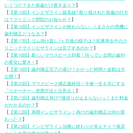
いくつだ？また前歯だけ置き去り？
】
【
【第15回】インビザライン延長線?!取り残された前歯の行方
は？クリニック閉院のお知らせ？
】
【
【第16回】インビザラインが終わらない…！まさかの危機に
歯列矯正どうなる？
】
【
【第17回】ゴム掛け直し1ヶ月後の様子は？民事再生中のク
リニックでインビザラインは完了するのか？
】
【
【第18回】新しいマウスピース到着！待っている間の歯列
の変化に驚き！
】
【
【第19回】歯列矯正完了の喜び！かかった時間と金額は大
公開！
】
【
【第20回】マウスピース矯正最終回！今後一生を共にする
「リテーナー」使用方法と注意点！
】
【
【第21回】歯列矯正再び?!後戻りが止まらないっ！また料金
がかかるのか？
】
【
【第22回】再開インビザライン！再びの歯列矯正は何か変
わった？
】
【
【第23回】インビザライン治療に終わりが見えナイ？後戻