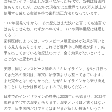
当時はワイヤー矯正しか選べなかった時代で、当初は賛否両
論ありましたが、2022年の現在では全世界で1200万人以上が
使用する確たる実績を持つ歯列矯正方法となっています。
1997年開発ですから、その歴史はまだ浅いと言っても過言で
はありませんね。わずか25年です。（いや四半世紀は経過し
てる…）
歯科医師によっては、マウスピース矯正全体が効果が薄いと
する見方もありますが、これほど世界中に利用者が多く、結
果を出してきている治療法なので、全く効果がないというこ
とはないと思われます。
実際、同じマウスピース矯正の「キレイライン」を9ヶ月行っ
てきた私の歯列は、確実に治療前よりも整ってきています。
まだ完全とはいかなかった、なぜキレイラインから乗り換え
ることにしたかは後述しますのでお待ちください。
日本でのインビザラインの歴史は2005年から始まり、2022年
現在まで17年の歴史があります。歴史というほど古くはない
ので、日本国内だけで言えばまだまだ新しい技術ということ