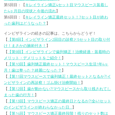
第5回目：【
キレイライン矯正4セット目マウスピース装着し
た4ヶ月目の現状と今後の流れ
】
第6回目：【
キレイライン矯正最終セット！7セット目が終わ
った歯列はどうなった？
】
インビザラインの続きの記事は、こちらからどうぞ！
【
【第8回】インビザライン2回目の診察と5セット目の取り付
け！まさかの施術付き！
】
【
【第9回】インビザラインで歯列矯正！治療経過・装着時の
メリット・デメリットをご紹介！
】
【
【第10回】歯列矯正最終セット！マウスピース生活1年4ヶ
月！歯は整った？綺麗になった？
】
【
【第11回マウスピースで歯列矯正！最終セットとなるか?!イ
ンビザラインの再診察！ゴム掛け治療開始！
】
【
【第12回】歯が動かない?!マウスピースから取り残されてし
まった歯の行方！
】
【
【第13回】マウスピース矯正の最終日となるか?!全41セット
のインビザラインが終わらなかった日…
】
【
【第14回】マウスピース矯正最終段階！残りのセット数は