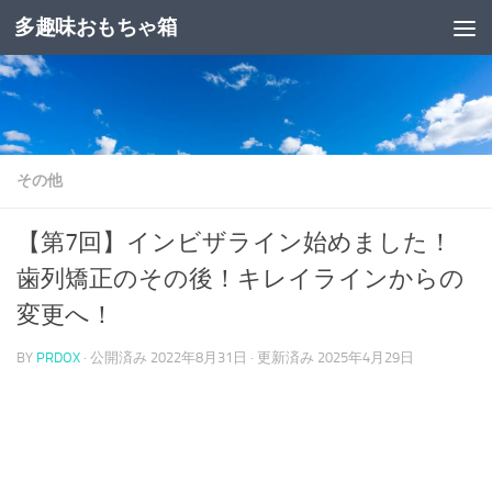
多趣味おもちゃ箱
コンテンツへスキップ
その他
【第7回】インビザライン始めました！
歯列矯正のその後！キレイラインからの
変更へ！
BY
PRDOX
· 公開済み
2022年8月31日
· 更新済み
2025年4月29日