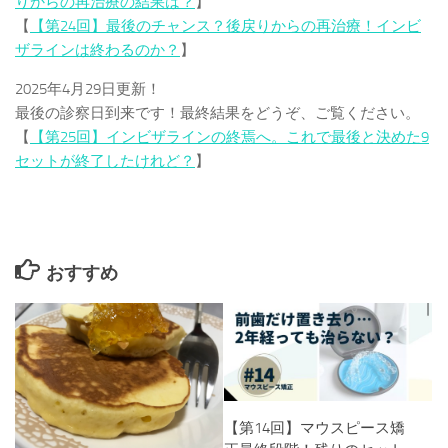
りからの再治療の結果は？
】
【
【第24回】最後のチャンス？後戻りからの再治療！インビ
ザラインは終わるのか？
】
2025年4月29日更新！
最後の診察日到来です！最終結果をどうぞ、ご覧ください。
【
【第25回】インビザラインの終焉へ。これで最後と決めた9
セットが終了したけれど？
】
おすすめ
【第14回】マウスピース矯