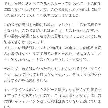
でも、実際に終わってみるとスタート前に比べて上下の前歯
に隙間が作り出されていて、このまま終わると前以上に目立
った歯列になってしまう状態になっていました。
この状況の説明を医師にお願いしましたが、「治療過程でそ
うなった。このまま続ければ閉じる」と言われたんですが、
私の最初の希望と全く違う形に着地していることにどうにも
納得できなかったんです。
でも、この日診察してくれた医師は、本来はここの歯科医院
の所属ではなくヘルプで来ていると言われ、そんな人に「ど
うしてくれるんだ」と言ってもどうしようもなくて…
今思えば、言えばよかったのかもしれないんですが、文句や
クレームって言っても何にもならないし、それよりも現状を
どうするかを優先しました。
キレイラインは他のマウスピース矯正よりも安く短期間で完
了することが魅力だったので、これ以上続くとなると矯正力
の弱いキレイラインを続ける意味はあまりないと感じていま
した。