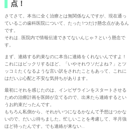
点！
さてさて。本当に全く治療とは無関係なんですが、現在通っ
ているこの歯科医院について、たった1つだけ懸念点があるん
です。
それは…医院内で情報伝達できてないんじゃ？という懸念で
す。
まず、連絡する約束なのに本当に連絡をくれないんですよ！
これにはビックリするほど、「いやそれウソだよね？」とツ
ッコミたくなるような言い訳をされたこともあって、これに
はだいぶ心配と不安な気持ちがあります。
最初にそれを感じたのは、インビザラインをスタートさせる
ための治療計画を医師が立てるので、出来たら連絡するとい
うお約束だったんです。
もちろん私側から、それがいつになるかなんて予想はつかな
いので、だいぶ待ちました。忙しいことを考慮して、半月強
ほど待ったんです。でも連絡が来ない…