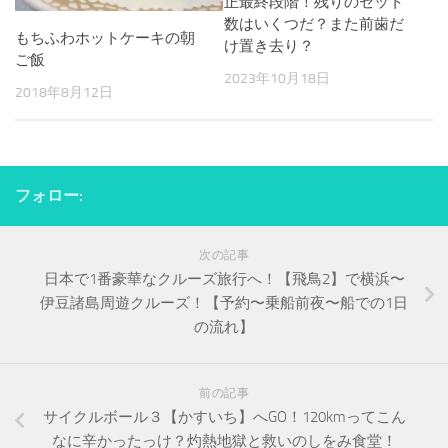
正最終段階！残りのセット
数はいくつだ？また前歯だ
もちふわホットケーキの朝
け置き去り？
ご飯
2023年10月18日
2018年8月12日
フォロー:
次の記事
日本で1番豪華なクルーズ旅行へ！【飛鳥2】で横浜〜
伊豆諸島周遊クルーズ！【予約〜乗船前夜〜船での1日
の流れ】
前の記事
サイクルボール３【かすいち】へGO！120kmってこん
なに辛かったっけ？灼熱地獄と救いのしをみ食堂！