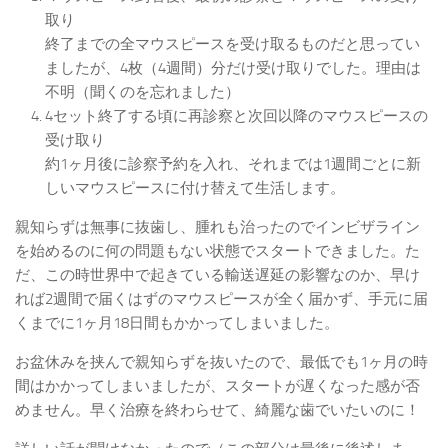
取り
終了までの全マウスピースを受け取るものだと思ってい
ましたが、4枚（4週間）分だけ受け取りでした。理由は
不明（聞くのを忘れました）
4セット終了する頃に再診察と次回以降のマウスピースの
受け取り
約1ヶ月後に診察予約を入れ、それまでは1週間ごとに新
しいマウスピースに付け替えて生活します。
親知らずは無事に抜歯し、腫れも治ったのでインビザライン
を始めるのに何の問題もない状態でスタートできました。た
だ、この時世界中で起きている輸送遅延の影響なのか、早け
れば2週間で届くはずのマウスピースが全く届かず、手元に届
くまでに1ヶ月18日間もかかってしまいました。
お盆休みを挟んで親知らずを抜いたので、最低でも1ヶ月の時
間はかかってしまいましたが、スタートが遅くなった感が否
めません。早く治療を終わらせて、綺麗な歯でいたいのに！