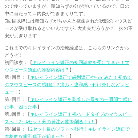
ので使っていますが、親知らずの分が浮いているので、口の
中に当たって口内炎ができまくりです。
5回目以降には親知らずがちゃんと抜歯された状態のマウスピ
ースが受け取れるといいんですが…大丈夫だろうか？一抹の不
安がよぎります…
これまでのキレイラインの治療経過は、こちらのリンクから
どうぞ！
初回診察：【
キレイライン矯正の初回診察を受けてきた！マ
ウスピース矯正の診察内容は？
】
第1回目：【
キレイライン矯正で歯列矯正やってみた！初めて
のマウスピースの感触は？痛み・違和感・付け外しなどレビ
ュー！
】
第2回目：【
キレイライン矯正を装着した最初の一週間で感じ
た事、困った事
】
第3回目：【
キレイライン矯正！初ハードタイプのマウスピー
スへ！2～4セット分の発注と歯を削るIPR！
】
第4回目：【
2セット目のソフトへ移行！キレイライン矯正で
本格的な歯列矯正が始まった！
】