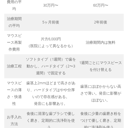
費用の平
30万円〜
60万円〜
均
治療期間
5ヶ月前後
2年前後
の平均
マウスピ
片方6,000円
ース再製
治療期間内は無料
（医院によって異なるかも）
作費用
ソフトタイプ（1週間）で歯を
1週間ごとにマウスピース
治療工程
動かし、ハードタイプ（2〜3
を付け替える
週間）で固定する
マウスピ
歯茎上2mmほどまで高さがあ
歯茎にほぼかからない高
ースの薄
り、ハードタイプはやや分厚
さで薄い。発音に影響が
さ・快適
いので存在感がある。
ほぼない。
性
発音にも影響あり。
食後に清潔な歯ブラシで優し
食後に少量の歯磨き粉を
お手入れ
く磨き、定期的に洗浄剤を使
つけて優しく磨き、定期
方法
う。
的に洗浄剤を使う。