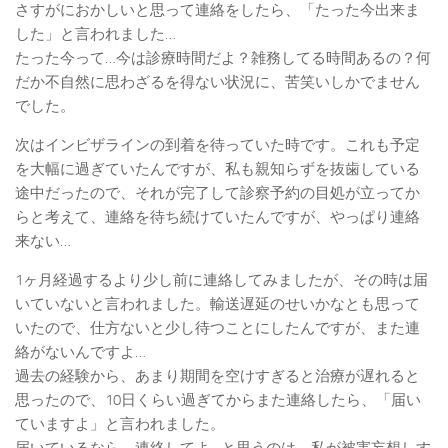
さすがにおかしいと思って連絡をしたら、「たった今出来ま
した」と言われました…
たった今って…今は診療時間だよ？雑務してる時間あるの？何
だか不自然に思わざるを得ない状況に、苦笑いしかでません
でした。
次はインビザラインの到着を待っていた時です。これも予定
を大幅に過ぎていたんですが、私も親知らずを抜歯している
途中だったので、それが完了して診察予約の目処が立ってか
らと考えて、連絡を待ち続けていたんですが、やっぱり連絡
来ない…
1ヶ月経過するより少し前に連絡してみましたが、その時は届
いていないと言われました。輸送遅延のせいかなとも思って
いたので、仕方ないと少し待つことにしたんですが、また連
絡がないんですよ…
過去の経験から、あまり期間を空けすぎると治療が遅れると
思ったので、10日くらい過ぎてからまた連絡したら、「届い
ていますよ」と言われました。
届いているなら、連絡してよ…と思うのは、私が被害妄想しす