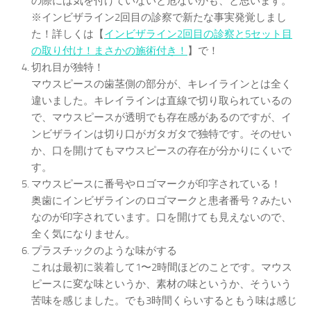
の際には気を付けていないと危ないかも、と思います。
※インビザライン2回目の診察で新たな事実発覚しまし
た！詳しくは【
インビザライン2回目の診察と5セット目
の取り付け！まさかの施術付き！
】で！
切れ目が独特！
マウスピースの歯茎側の部分が、キレイラインとは全く
違いました。キレイラインは直線で切り取られているの
で、マウスピースが透明でも存在感があるのですが、イ
ンビザラインは切り口がガタガタで独特です。そのせい
か、口を開けてもマウスピースの存在が分かりにくいで
す。
マウスピースに番号やロゴマークが印字されている！
奥歯にインビザラインのロゴマークと患者番号？みたい
なのが印字されています。口を開けても見えないので、
全く気になりません。
プラスチックのような味がする
これは最初に装着して1〜2時間ほどのことです。マウス
ピースに変な味というか、素材の味というか、そういう
苦味を感じました。でも3時間くらいするともう味は感じ