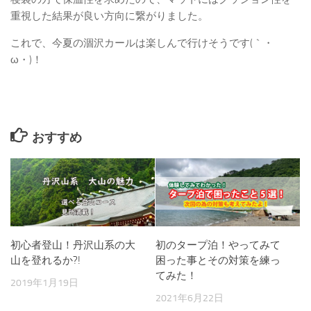
重視した結果が良い方向に繋がりました。
これで、今夏の涸沢カールは楽しんで行けそうです(｀・
ω・)！
おすすめ
初心者登山！丹沢山系の大
初のタープ泊！やってみて
山を登れるか?!
困った事とその対策を練っ
てみた！
2019年1月19日
2021年6月22日