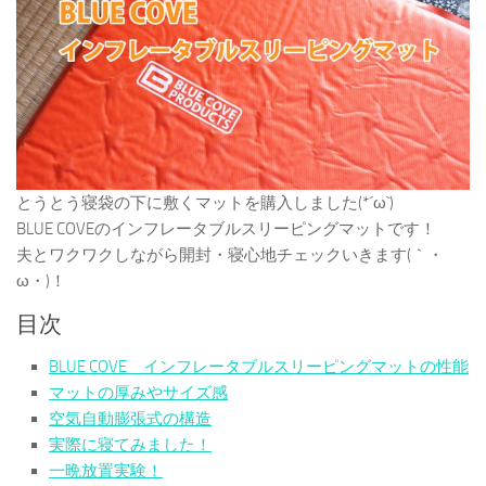
とうとう寝袋の下に敷くマットを購入しました(*´ω`)
BLUE COVEのインフレータブルスリーピングマットです！
夫とワクワクしながら開封・寝心地チェックいきます(｀・
ω・)！
目次
BLUE COVE インフレータブルスリーピングマットの性能
マットの厚みやサイズ感
空気自動膨張式の構造
実際に寝てみました！
一晩放置実験！