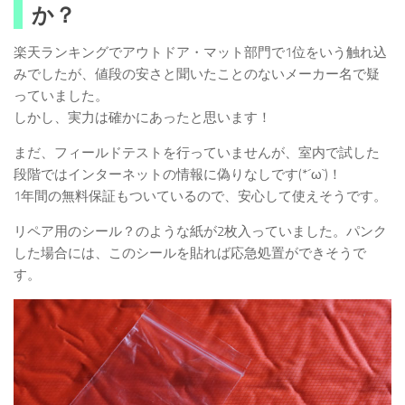
か？
楽天ランキングでアウトドア・マット部門で1位をいう触れ込
みでしたが、値段の安さと聞いたことのないメーカー名で疑
っていました。
しかし、実力は確かにあったと思います！
まだ、フィールドテストを行っていませんが、室内で試した
段階ではインターネットの情報に偽りなしです(*´ω`)！
1年間の無料保証もついているので、安心して使えそうです。
リペア用のシール？のような紙が2枚入っていました。パンク
した場合には、このシールを貼れば応急処置ができそうで
す。