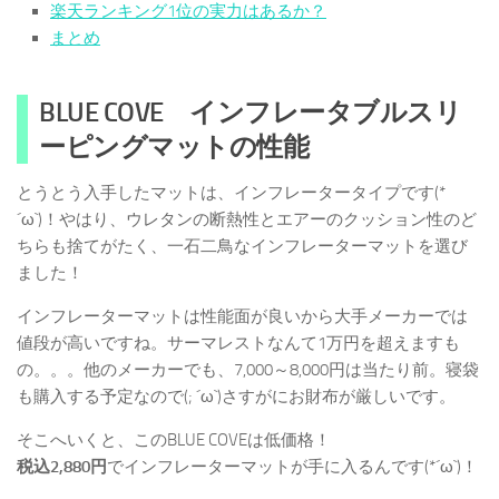
楽天ランキング1位の実力はあるか？
まとめ
BLUE COVE インフレータブルスリ
ーピングマットの性能
とうとう入手したマットは、インフレータータイプです(*
´ω`)！やはり、ウレタンの断熱性とエアーのクッション性のど
ちらも捨てがたく、一石二鳥なインフレーターマットを選び
ました！
インフレーターマットは性能面が良いから大手メーカーでは
値段が高いですね。サーマレストなんて1万円を超えますも
の。。。他のメーカーでも、7,000～8,000円は当たり前。寝袋
も購入する予定なので(; ´ω`)さすがにお財布が厳しいです。
そこへいくと、このBLUE COVEは低価格！
税込2,880円
でインフレーターマットが手に入るんです(*´ω`)！