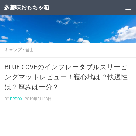
多趣味おもちゃ箱
コンテンツへスキップ
キャンプ
/
登山
BLUE COVEのインフレータブルスリーピ
ングマットレビュー！寝心地は？快適性
は？厚みは十分？
BY
PRDOX
·
2019年3月18日