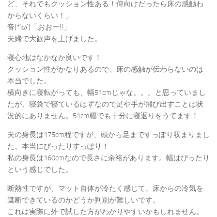
ど、それでもクッション性ある！仰向けだったら床の感触わ
からないくらい！」
音(*´ω`)「おおー!!」
夫婦で大歓声を上げました。
寝心地はなかなか良いです！
クッション性がかなりあるので、床の感触が伝わらないのは
本当でした。
横向きに寝転がっても、幅51cmじゃな。。。と思っていまし
たが、寝袋で寝ているはずなので足や手が飛び出すことは状
況的にありません。51cm幅でも十分に寝返りをうてます！
夫の身長は175cm程ですが、頭から足まですっぽり収まりまし
た。本当にぴったりすっぽり！
私の身長は160cmなので長さに余裕があります。幅はぴったり
という感じでした。
断熱性ですが、マット自体が冷たく感じて、床からの冷気を
遮断できているのかどうか判別が難しいです。
これは実際に外で試した方がわかりやすいかもしれません。