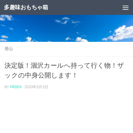
多趣味おもちゃ箱
コンテンツへスキップ
登山
決定版！涸沢カールへ持って行く物！ザ
ックの中身公開します！
BY
PRDOX
·
2020年9月3日