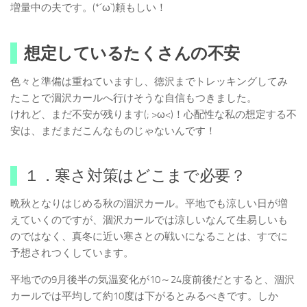
増量中の夫です。(*´ω`)頼もしい！
想定しているたくさんの不安
色々と準備は重ねていますし、徳沢までトレッキングしてみ
たことで涸沢カールへ行けそうな自信もつきました。
けれど、まだ不安が残ります(; >ω<)！心配性な私の想定する不
安は、まだまだこんなものじゃないんです！
１．寒さ対策はどこまで必要？
晩秋となりはじめる秋の涸沢カール。平地でも涼しい日が増
えていくのですが、涸沢カールでは涼しいなんて生易しいも
のではなく、真冬に近い寒さとの戦いになることは、すでに
予想されつくしています。
平地での9月後半の気温変化が10～24度前後だとすると、涸沢
カールでは平均して約10度は下がるとみるべきです。しか