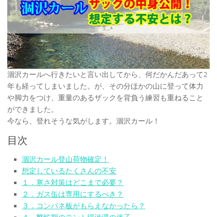
涸沢カールへ行きたいと言い出してから、何だかんだあって2
年も経ってしまいました。が、その分ほかの山に登って体力
や脚力をつけ、重量のあるザックを背負う練習も重ねること
ができました。
今なら、登れそうな気がします。涸沢カール！
目次
涸沢カール登山荷物確定！
想定しているたくさんの不安
１．寒さ対策はどこまで必要？
２．ガス缶は専用にするべき？
３．コンパネ板がもらえなかったら？