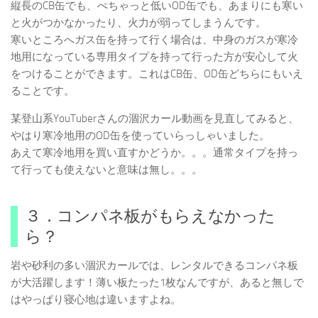
縦長のCB缶でも、ぺちゃっと低いOD缶でも、あまりにも寒い
と火がつかなかったり、火力が弱ってしまうんです。
寒いところへガス缶を持って行く場合は、中身のガスが寒冷
地用になっている専用タイプを持って行った方が安心して火
をつけることができます。これはCB缶、OD缶どちらにもいえ
ることです。
某登山系YouTuberさんの涸沢カール動画を見直してみると、
やはり寒冷地用のOD缶を使っていらっしゃいました。
あえて寒冷地用を買い直すかどうか。。。通常タイプを持っ
て行っても使えないと意味は無し。。。
３．コンパネ板がもらえなかった
ら？
岩や砂利の多い涸沢カールでは、レンタルできるコンパネ板
が大活躍します！薄い板たった1枚なんですが、あると無しで
はやっぱり寝心地は違いますよね。