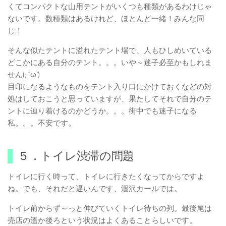
くてコンパクトな山用テントがいくつも種類があるわけじゃ
ないです。数種類はあるけれど、ほとんど一緒！みんな同
じ！
そんな似たテントに溢れたテント場で、人もひしめいている
どこかにある自分のテント。。。いや～迷子必至かもしれま
せん(; ´ω`)
目印になるようなものをテント入り口にかけておくなどの対
処はしておこうと思っていますが、果たしてそれで自分のテ
ントに辿り着けるのかどうか。。。街中でも迷子になる
私。。。不安です。
５．トイレ渋滞の問題
トイレに行く時って、トイレに行きたくなってからですよ
ね。でも、それだと遅いんです、涸沢カールでは。
トイレ前からず～っと伸びていくトイレ待ちの列。最後尾は
売店の遥か後ろという状況はよくあることらしいです。