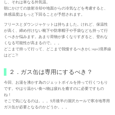
し、それは単なる外気温。
朝にかけての放射冷却や地面からの冷気などを考慮すると、
体感温度はもっと下回ることが予想されます。
フリースとダウンジャケットは持ちました。けれど、保温性
が高く、締め付けない靴下や防寒帽子や手袋なども持って行
くべきか悩みます。あまり荷物が多くなりすぎると、登れな
くなる可能性が高まるので。。。
どこまで持って行って、どこまで我慢するべきか(; >ω<)境界線
はどこ?!
２．ガス缶は専用にするべき？
今回、お湯を沸かす為のジェットボイルを持って行くつもり
です。やはり温かい食べ物は疲れを癒すのに必要ですもの
ね！
そこで気になるのは。。。9月後半の涸沢カールで寒冷地専用
ガス缶が必要となるのかどうか。。。