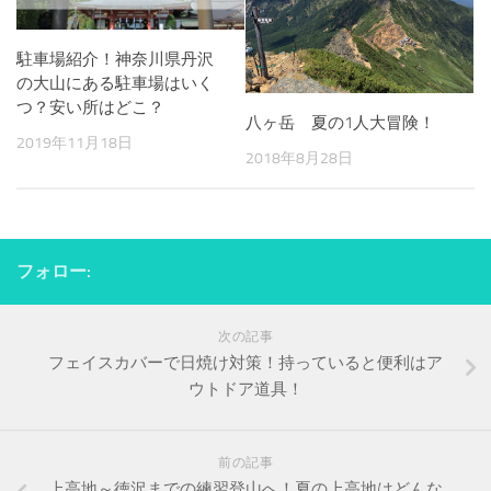
駐車場紹介！神奈川県丹沢
の大山にある駐車場はいく
つ？安い所はどこ？
八ヶ岳 夏の1人大冒険！
2019年11月18日
2018年8月28日
フォロー:
次の記事
フェイスカバーで日焼け対策！持っていると便利はア
ウトドア道具！
前の記事
上高地～徳沢までの練習登山へ！夏の上高地はどんな