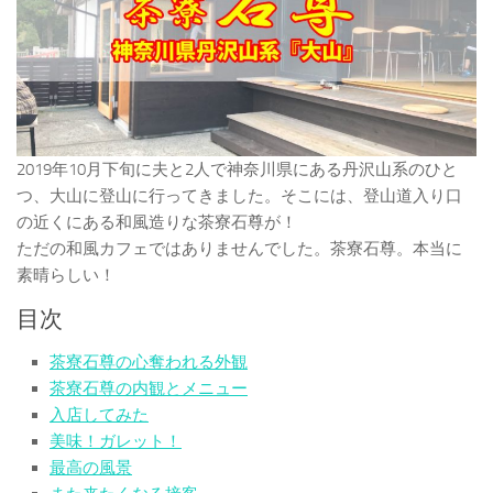
2019年10月下旬に夫と2人で神奈川県にある丹沢山系のひと
つ、大山に登山に行ってきました。そこには、登山道入り口
の近くにある和風造りな茶寮石尊が！
ただの和風カフェではありませんでした。茶寮石尊。本当に
素晴らしい！
目次
茶寮石尊の心奪われる外観
茶寮石尊の内観とメニュー
入店してみた
美味！ガレット！
最高の風景