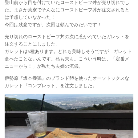
登山前から目を付けていたローストビーフ丼が売り切れでし
た。まさか茶寮でそんなにローストビーフ丼が注文されると
は予想していなかった！
今回は残念ですが、次回は頼んでみたいです！
売り切れのローストビーフ丼の次に惹かれていたガレットを
注文することにしました。
ガレットは4種あります。どれも美味しそうですが、ガレット
食べたことないんです。私も夫も。こういう時は、「定番メ
ニューから！」が私たち夫婦の流儀。
伊勢原『坂本養鶏』のブランド卵を使ったオーソドックスな
ガレット『コンプレット』を注文しました。