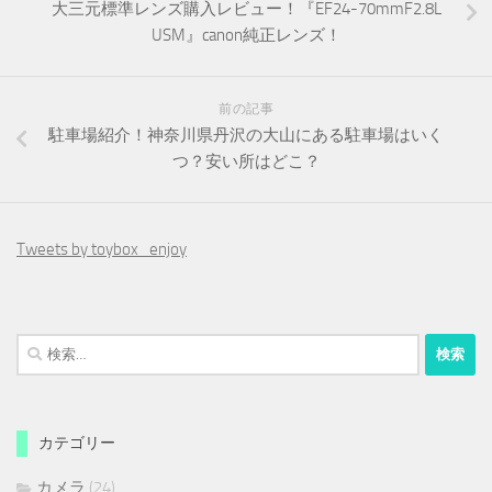
大三元標準レンズ購入レビュー！『EF24-70mmF2.8L
USM』canon純正レンズ！
前の記事
駐車場紹介！神奈川県丹沢の大山にある駐車場はいく
つ？安い所はどこ？
Tweets by toybox_enjoy
検
索:
カテゴリー
カメラ
(24)