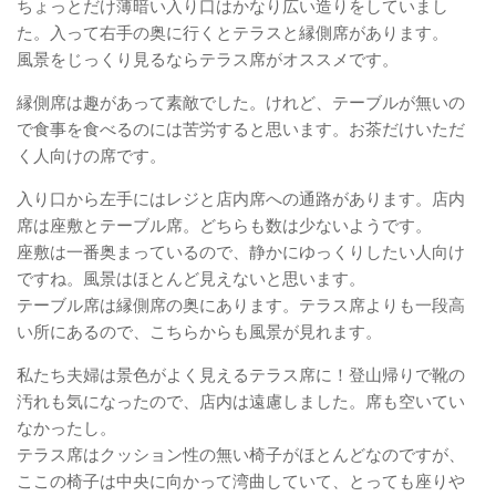
ちょっとだけ薄暗い入り口はかなり広い造りをしていまし
た。入って右手の奥に行くとテラスと縁側席があります。
風景をじっくり見るならテラス席がオススメです。
縁側席は趣があって素敵でした。けれど、テーブルが無いの
で食事を食べるのには苦労すると思います。お茶だけいただ
く人向けの席です。
入り口から左手にはレジと店内席への通路があります。店内
席は座敷とテーブル席。どちらも数は少ないようです。
座敷は一番奥まっているので、静かにゆっくりしたい人向け
ですね。風景はほとんど見えないと思います。
テーブル席は縁側席の奥にあります。テラス席よりも一段高
い所にあるので、こちらからも風景が見れます。
私たち夫婦は景色がよく見えるテラス席に！登山帰りで靴の
汚れも気になったので、店内は遠慮しました。席も空いてい
なかったし。
テラス席はクッション性の無い椅子がほとんどなのですが、
ここの椅子は中央に向かって湾曲していて、とっても座りや