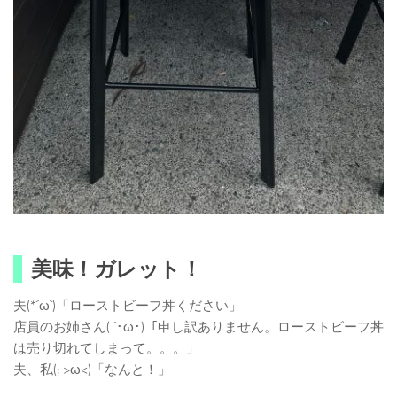
美味！ガレット！
夫(*´ω`)「ローストビーフ丼ください」
店員のお姉さん( ´･ω･)「申し訳ありません。ローストビーフ丼
は売り切れてしまって。。。」
夫、私(; >ω<)「なんと！」