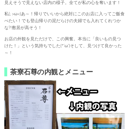
見えそうで見えない店内の様子。全てが私の心を奪います！
私(; >ω<)あ～！帰りでいいから絶対にこのお店に入ってご飯食
べたい！でも登山帰りの泥だらけの夫婦でも入れてくれつか
な?!敷居が高そう！
お店の外観を見ただけで、この興奮。本当に「良いもの見つ
けた！」という気持ちでした(*´ω`)そして、見つけて良かった
～！
茶寮石尊の内観とメニュー