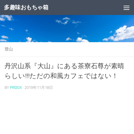
多趣味おもちゃ箱
コンテンツへスキップ
登山
丹沢山系『大山』にある茶寮石尊が素晴
らしい!!!ただの和風カフェではない！
BY
PRDOX
·
2019年11月18日