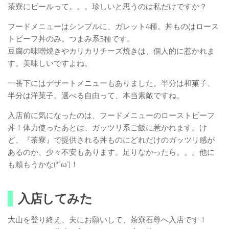
茶寮にビールって。。。珍しいと思うのは私だけですか？
フードメニューはシンプルに、ガレット4種。丼ものはロース
トビーフ丼のみ。つまみ系3種です。
豆腐の味噌焼きやカリカリチーズ焼きは、個人的に惹かれま
す。美味しいですよね。
一番下にはデザートメニューもありました。半分は和菓子、
半分は洋菓子。選べる自由って、本当素敵ですね。
入店前に気になったのは、フードメニューのローストビーフ
丼！体力使ったあとは、ガッツリ系ご飯に惹かれます。け
ど、『茶寮』で提供される丼ものにどれだけのガッツリ感が
あるのか、少々不安もあります。足りなかったら。。。他に
も頼もうかな(*´ω`)！
入店してみた
大山を登り終え、夫にお願いして、茶寮石尊へ入店です！