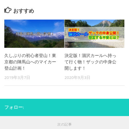
おすすめ
久しぶりの初心者登山！東
決定版！涸沢カールへ持っ
京都の陣馬山へのマイカー
て行く物！ザックの中身公
登山計画！
開します！
2019年3月7日
2020年9月3日
フォロー:
次の記事