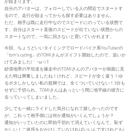
が始まります。
自分のアバターは、フォローしている人の間近でスタートす
るので、走行が始まってからも探す必要はありません。
ただ、相手は既に走行中なのでスピードにのっている状態で
す。自分はスタート直後のスピードが出ていない状態からの
スタートなので、一気に回さないと置いていかれます。
今回、ちょうどいいタイミングでロードバイク系YouTuberの
「tom’s cycling」のTOMIさんがズイフト開始したので、追いか
けてみました(｀･ω･)！
砂漠地帯の平坦道を爆走中のTOMIさんのアバターが画面に見
えた時は興奮しましたね！けれど、スピードが全く違う！ゆ
るポタしかしない私の貧脚では、全くついていけない！3分も
せずに千切られ、TOMIさんはあっという間に地平線の彼方に
去っていってしまいました。
少しでも一緒にライドした気分になれて嬉しかったのです
が、これって相手側には何か通知がいくんでしょうか？
通知がいっていたのに即効千切れて消えていくなんて、恥ず
かしい！ご迷惑をおかけしていなければいいんですけれども(;