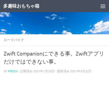
多趣味おもちゃ箱
コンテンツへスキップ
ロードバイク
Zwift Companionにできる事。Zwiftアプリ
だけではできない事。
BY
PRDOX
· 公開済み
2021年1月25日
· 更新済み
2021年3月22日