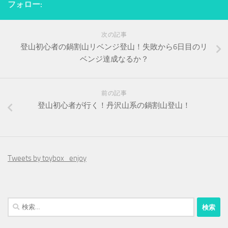
フォロー:
次の記事
登山初心者の鍋割山リベンジ登山！失敗から6日目のリ
ベンジ達成なるか？
前の記事
登山初心者が行く！丹沢山系の鍋割山登山！
Tweets by toybox_enjoy
検
索: