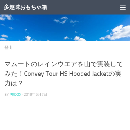
多趣味おもちゃ箱
コンテンツへスキップ
登山
マムートのレインウエアを山で実装して
みた！Convey Tour HS Hooded Jacketの実
力は？
BY
PRDOX
·
2019年5月7日