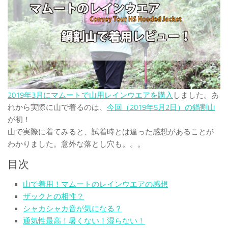
2019年3月にマムートで山用レインウエアを購入
しました。あ
れから実際に山で着るのは、
今回（2019年5月2日）の鍋割山
が初！
山で実際に着てみると、試着時とは違った感想があることが
わかりました。意外な落とし穴も。。。
目次
山で着用！マムートのレインウエアの感想
ザックとの相性？
シャカシャカ音が気になる？
通気性最高！暑くない！湿らない！