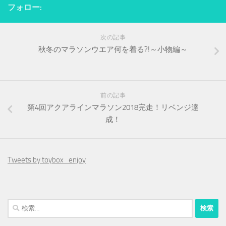
フォロー:
次の記事
秋冬のマラソンウエア何を着る?!～小物編～
前の記事
第4回アクアラインマラソン2018完走！リベンジ達
成！
Tweets by toybox_enjoy
検
索: