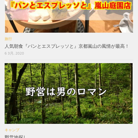
旅行
人気朝食『パンとエスプレッソと』京都嵐山の風情が最高！
6 3月, 2020
キャンプ
野営地探し