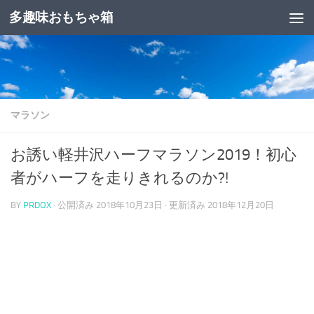
多趣味おもちゃ箱
コンテンツへスキップ
マラソン
お誘い軽井沢ハーフマラソン2019！初心
者がハーフを走りきれるのか?!
BY
PRDOX
· 公開済み
2018年10月23日
· 更新済み
2018年12月20日