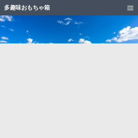
多趣味おもちゃ箱
コンテンツへスキップ