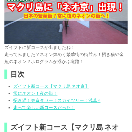
ズイフトに新コースが出ましたね！
走ってみました？ネオン煌めく繁華街の街並み！招き猫や金
魚のネオン？ホログラムが浮かぶ道路！
目次
ズイフト新コース【マクリ島 ネオ京】
常にネオン！夜の街！
招き猫！東京タワー！スカイツリー！浅草?!
走って楽しい新コースだった！
ズイフト新コース【マクリ島 ネオ