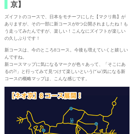
京】
ズイフトのコースで、日本をモチーフにした【マクリ島】が
ありますが、その一部に新コースが8つ公開されましたね！も
う走ってみたんですが、楽しい！こんなにズイフトが楽しい
の久しぶりです！
新コースは、今のところ8コース。今後も増えていくと嬉しい
んですね。
新コースマップに気になるマークが色々あって、「そこにあ
るの?!」と行ってみて見つけて楽しいという(*´ω`)気になる新
コースの概略マップは、こんな感じです。