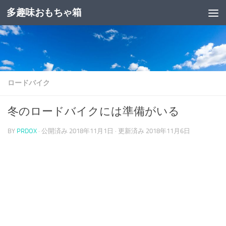
多趣味おもちゃ箱
コンテンツへスキップ
ロードバイク
冬のロードバイクには準備がいる
BY
PRDOX
· 公開済み
2018年11月1日
· 更新済み
2018年11月6日