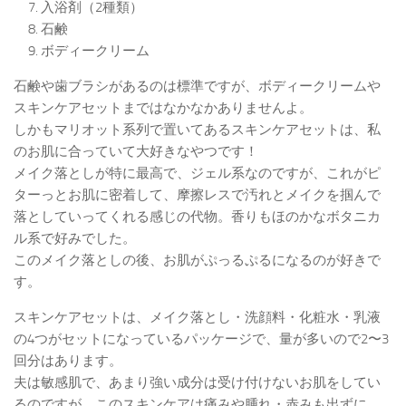
入浴剤（2種類）
石鹸
ボディークリーム
石鹸や歯ブラシがあるのは標準ですが、ボディークリームや
スキンケアセットまではなかなかありませんよ。
しかもマリオット系列で置いてあるスキンケアセットは、私
のお肌に合っていて大好きなやつです！
メイク落としが特に最高で、ジェル系なのですが、これがピ
ターっとお肌に密着して、摩擦レスで汚れとメイクを掴んで
落としていってくれる感じの代物。香りもほのかなボタニカ
ル系で好みでした。
このメイク落としの後、お肌がぷっるぷるになるのが好きで
す。
スキンケアセットは、メイク落とし・洗顔料・化粧水・乳液
の4つがセットになっているパッケージで、量が多いので2〜3
回分はあります。
夫は敏感肌で、あまり強い成分は受け付けないお肌をしてい
るのですが、このスキンケアは痛みや腫れ・赤みも出ずに、