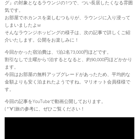
グ』の対象となるラウンジの1つで、つい長居したくなる雰囲
気です。
お部屋でホカンスを楽しむつもりが、ラウンジに入り浸って
しまいましたよw
そんなラウンジホッピングの様子は、次の記事で詳しくご紹
介いたします。公開をお楽しみに！
今回かかった宿泊費は、1泊2名73,000円ほどです。
割引なしで土曜から1泊するとなると、約90,000円ほどかかり
ます。
今回はお部屋の無料アップグレードがあったため、平均的な
金額よりも安く泊まれたようですね。マリオット会員様様で
す。
今回の記事をYouTubeで動画公開しております。
( *´∀`)旅の参考に、ぜひご覧ください！