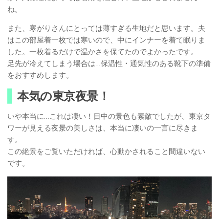
ね。
また、寒がりさんにとっては薄すぎる生地だと思います。夫
はこの部屋着一枚では寒いので、中にインナーを着て眠りま
した。一枚着るだけで温かさを保てたのでよかったです。
足先が冷えてしまう場合は…保温性・通気性のある靴下の準備
をおすすめします。
本気の東京夜景！
いや本当に…これは凄い！日中の景色も素敵でしたが、東京タ
ワーが見える夜景の美しさは、本当に凄いの一言に尽きま
す。
この絶景をご覧いただければ、心動かされること間違いない
です。