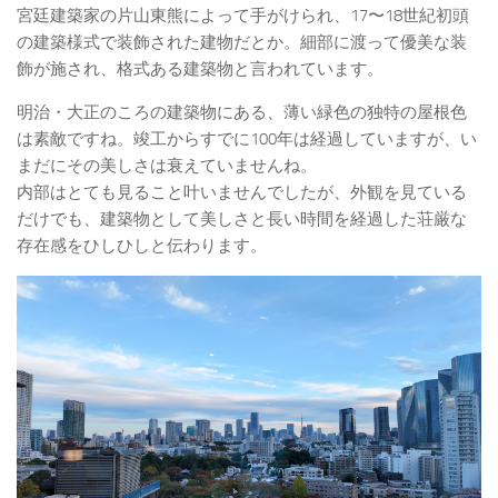
宮廷建築家の片山東熊によって手がけられ、17〜18世紀初頭
の建築様式で装飾された建物だとか。細部に渡って優美な装
飾が施され、格式ある建築物と言われています。
明治・大正のころの建築物にある、薄い緑色の独特の屋根色
は素敵ですね。竣工からすでに100年は経過していますが、い
まだにその美しさは衰えていませんね。
内部はとても見ること叶いませんでしたが、外観を見ている
だけでも、建築物として美しさと長い時間を経過した荘厳な
存在感をひしひしと伝わります。