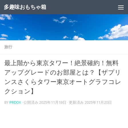
多趣味おもちゃ箱
コンテンツへスキップ
旅行
最上階から東京タワー！絶景確約！無料
アップグレードのお部屋とは？【ザプリ
ンスさくらタワー東京オートグラフコレ
クション】
BY
PRDOX
· 公開済み
2025年11月19日
· 更新済み
2025年11月20日