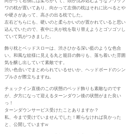
向かって右側には柔らかくて、頭が沈み込むようなフワッフ
ワの枕が置いてあり、向かって左側の枕はそれに比べるとや
や硬さがあって、高さの出る枕でした。
左右どちらにも、硬いのと柔らかいのが置かれていると思い
込んでいたので、夜中に夫が枕を取り替えようとゴソゴソし
ていて気がつきました。
飾り枕とベッドスローは、渋さひかる深い藍のような色合
い。和風な紋様に見える丸と籠目の飾りも、落ち着いた雰囲
気を醸し出していて素敵です。
渋い色合いでまとめられているせいか、ヘッドボードのシン
プルさが際立ちますね。
チェックイン直後のこの状態のベッド飾りも素敵なのです
が、夕方になって迎えるターンダウン後の状態がまた良い
っ！
ターンダウンサービス受けたことありますか？
私、今まで受けていませんでした！断らなければ良かった
と、公開していますw