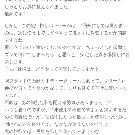
しっとりお肌に整えられました。
最高です！
しかし…この使い切りパッケージは、1回分にしては量が多い
のに、次に使うまでにどうやって溢さずに保管するかが問題
ですよね。
壁に立てかけて置いてもいいのですが、ちょっとした振動で
ズレて倒れてしまったら…と思うと、安定した置き場探しに苦
労します。
( ´･ω･)皆様は、どうやって保管していますか？
同ブランドの石鹸とボディークリームもあって、クリームは
伸びが良くてベタつかなくて、香りも良くて幸せな使い心地
でした。
石鹸は…あの個別包装を開ける勇気がありません（汗）
いつも思うのですが、「未使用の石鹸ですよ」と掲示するた
めの包装紙ですが、宿泊中にたった数回しか使用しないのに
開けるのが勿体無くて、なかなか使えないのですよ。
次の旅行では、勇気を出して使ってみようかな…