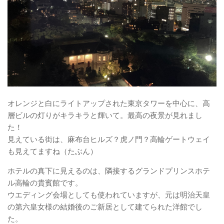
オレンジと白にライトアップされた東京タワーを中心に、高
層ビルの灯りがキラキラと輝いて。最高の夜景が見れまし
た！
見えている街は、麻布台ヒルズ？虎ノ門？高輪ゲートウェイ
も見えてますね（たぶん）
ホテルの真下に見えるのは、隣接するグランドプリンスホテ
ル高輪の貴賓館です。
ウエディング会場としても使われていますが、元は明治天皇
の第六皇女様の結婚後のご新居として建てられた洋館でし
た。