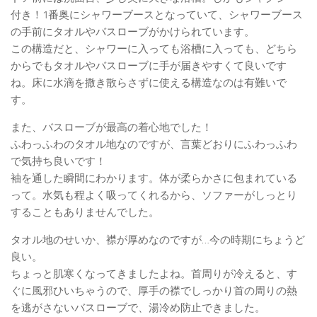
付き！1番奥にシャワーブースとなっていて、シャワーブース
の手前にタオルやバスローブがかけられています。
この構造だと、シャワーに入っても浴槽に入っても、どちら
からでもタオルやバスローブに手が届きやすくて良いです
ね。床に水滴を撒き散らさずに使える構造なのは有難いで
す。
また、バスローブが最高の着心地でした！
ふわっふわのタオル地なのですが、言葉どおりにふわっふわ
で気持ち良いです！
袖を通した瞬間にわかります。体が柔らかさに包まれている
って。水気も程よく吸ってくれるから、ソファーがしっとり
することもありませんでした。
タオル地のせいか、襟が厚めなのですが…今の時期にちょうど
良い。
ちょっと肌寒くなってきましたよね。首周りが冷えると、す
ぐに風邪ひいちゃうので、厚手の襟でしっかり首の周りの熱
を逃がさないバスローブで、湯冷め防止できました。