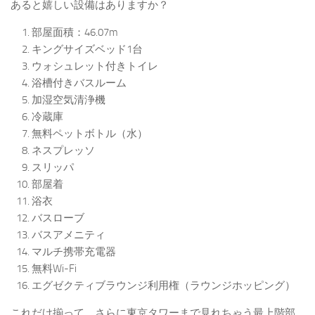
あると嬉しい設備はありますか？
部屋面積：46.07m
キングサイズベッド1台
ウォシュレット付きトイレ
浴槽付きバスルーム
加湿空気清浄機
冷蔵庫
無料ペットボトル（水）
ネスプレッソ
スリッパ
部屋着
浴衣
バスローブ
バスアメニティ
マルチ携帯充電器
無料Wi-Fi
エグゼクティブラウンジ利用権（ラウンジホッピング）
これだけ揃って、さらに東京タワーまで見れちゃう最上階部