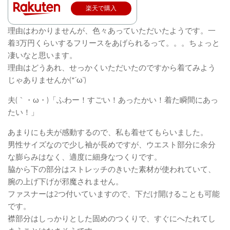
楽天で購入
理由はわかりませんが、色々あっていただいたようです。一
着3万円くらいするフリースをあげられるって。。。ちょっと
凄いなと思います。
理由はどうあれ、せっかくいただいたのですから着てみよう
じゃありませんか(*´ω`)
夫(｀・ω・)「ふわー！すごい！あったかい！着た瞬間にあっ
たい！」
あまりにも夫が感動するので、私も着せてもらいました。
男性サイズなので少し袖が長めですが、ウエスト部分に余分
な膨らみはなく、適度に細身なつくりです。
脇から下の部分はストレッチのきいた素材が使われていて、
腕の上げ下げが邪魔されません。
ファスナーは2つ付いていますので、下だけ開けることも可能
です。
襟部分はしっかりとした固めのつくりで、すぐにへたれてし