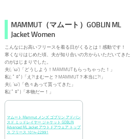
MAMMUT（マムート）GOBLIN ML
Jacket Women
こんなにお高いフリースを着る日がくるとは！感動です！
寒くなりはじめた頃、夫が知り合いの方からいただいてきた
のがはじまりでした。
夫(; ´ω`)「どうしよう！MAMMUTもらっちゃった！」
私(; ﾟ ﾛﾟ)「え?!まむーと？MAMMUT？本当に?!」
夫(; ´ω`)「色々あって貰ってきた」
私( ﾟ ﾛﾟ)「本物だー！」
マムート Mammut メンズ ゴブリン アドバン
スド ミッドレイヤー ジャケット GOBLIN
Advanced ML Jacket アウトドアウェア トップ
ス フリース 1014-22991