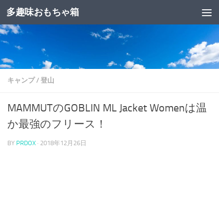
多趣味おもちゃ箱
コンテンツへスキップ
キャンプ
/
登山
MAMMUTのGOBLIN ML Jacket Womenは温
か最強のフリース！
BY
PRDOX
·
2018年12月26日